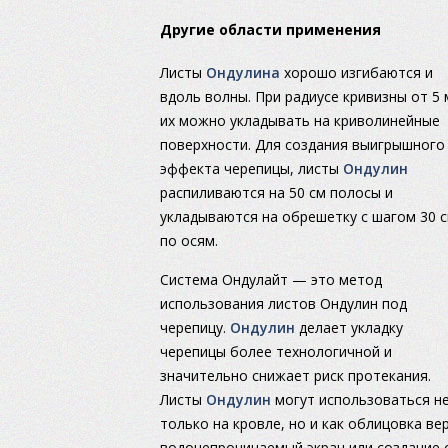
Другие области применения
Листы
Ондулина
хорошо изгибаются и
вдоль волны. При радиусе кривизны от 5 
их можно укладывать на криволинейные
поверхности. Для создания выигрышного
эффекта черепицы, лиcты
Ондулин
распиливаются на 50 см полосы и
укладываются на обрешетку с шагом 30 
по осям.
Система Ондулайт — это метод
использования листов Ондулин под
черепицу.
Ондулин
делает укладку
черепицы более технологичной и
значительно снижает риск протекания.
Листы
Ондулин
могут использоваться н
только на кровле, но и как облицовка в
водонепроницаемый экран или создание 