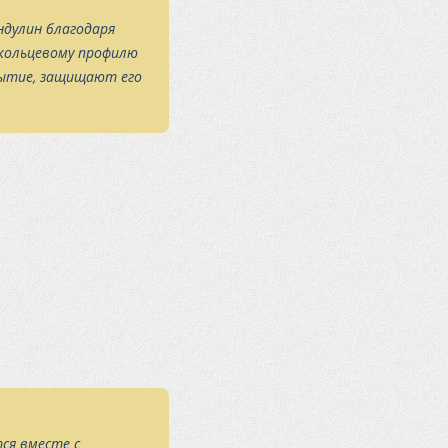
ндулин благодаря
кольцевому профилю
ытие, защищают его
ся вместе с