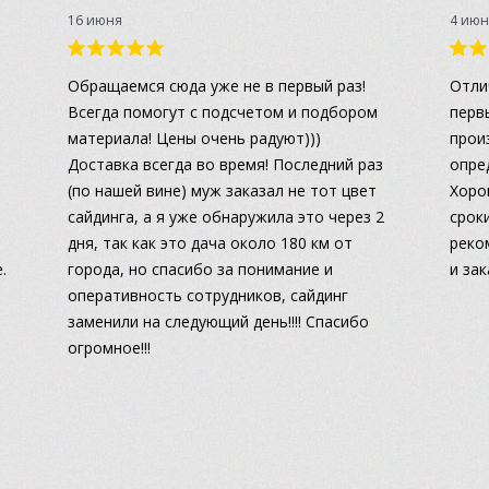
16 июня
4 июн
а
Обращаемся сюда уже не в первый раз!
Отли
Всегда помогут с подсчетом и подбором
перв
материала! Цены очень радуют)))
прои
Доставка всегда во время! Последний раз
опре
(по нашей вине) муж заказал не тот цвет
Хоро
сайдинга, а я уже обнаружила это через 2
сроки
дня, так как это дача около 180 км от
реко
.
города, но спасибо за понимание и
и за
оперативность сотрудников, сайдинг
заменили на следующий день!!!! Спасибо
огромное!!!