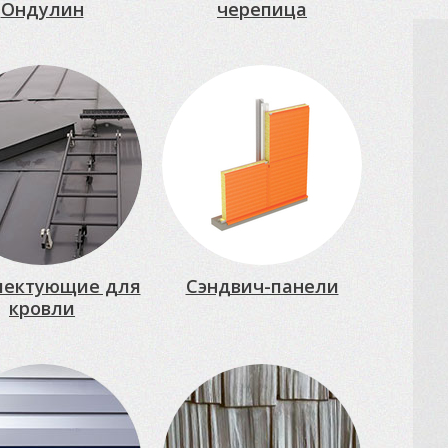
Ондулин
черепица
лектующие для
Сэндвич-панели
кровли