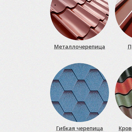
Металлочерепица
П
Гибкая черепица
Кров