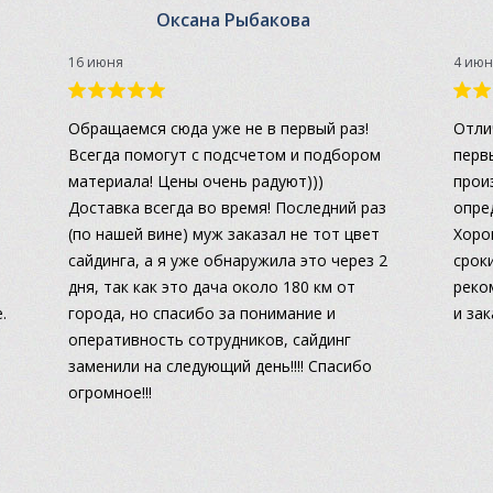
Оксана Рыбакова
16 июня
4 июн
а
Обращаемся сюда уже не в первый раз!
Отли
Всегда помогут с подсчетом и подбором
перв
материала! Цены очень радуют)))
прои
Доставка всегда во время! Последний раз
опре
(по нашей вине) муж заказал не тот цвет
Хоро
сайдинга, а я уже обнаружила это через 2
сроки
дня, так как это дача около 180 км от
реко
.
города, но спасибо за понимание и
и за
оперативность сотрудников, сайдинг
заменили на следующий день!!!! Спасибо
огромное!!!