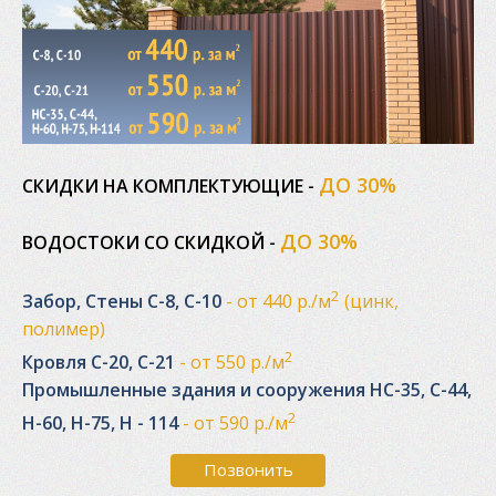
ДО 30%
СКИДКИ НА КОМПЛЕКТУЮЩИЕ -
ДО 30%
ВОДОСТОКИ СО СКИДКОЙ -
2
Забор, Стены С-8, С-10
- от 440 р./м
(цинк,
полимер)
2
Кровля С-20, С-21
- от 550 р./м
Промышленные здания и сооружения НС-35, С-44,
2
Н-60, Н-75, Н - 114
- от 590 р./м
Позвонить