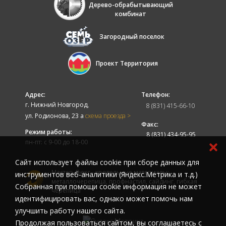
Дерево-обрабытывающий
комбинат
Загородный поселок
Проект Территория
Адрес:
Телефон:
г. Нижний Новгород,
8 (831) 415-66-10
ул. Родионова, 23 а
схема проезда >
Факс:
Режим работы:
8 (831) 434-95-95
пн-пт: с 9-00 до 18-00
Cайт использует файлы cookie при сборе данных для
Мастер-Люкс - кровельные материалы:
инструментов веб-аналитики (Яндекс.Метрика и т.д.)
металлочерепица, профнастил, сайдинг, гибкая
Собранная при помощи cookie информация не может
черепица
идентифицировать вас, однако может помочь нам
улучшить работу нашего сайта.
Продолжая пользоваться сайтом, вы соглашаетесь с