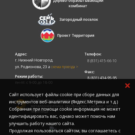
Дерево-обрабытывающий
комбинат
Загородный поселок
Проект Территория
Адрес:
Телефон:
г. Нижний Новгород,
8 (831) 415-66-10
ул. Родионова, 23 а
схема проезда >
Факс:
Режим работы:
8 (831) 434-95-95
пн-пт: с 9-00 до 18-00
Cайт использует файлы cookie при сборе данных для
Мастер-Люкс - кровельные материалы:
инструментов веб-аналитики (Яндекс.Метрика и т.д.)
металлочерепица, профнастил, сайдинг, гибкая
Собранная при помощи cookie информация не может
черепица
идентифицировать вас, однако может помочь нам
улучшить работу нашего сайта.
Продолжая пользоваться сайтом, вы соглашаетесь с