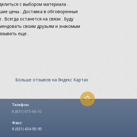
делиться с выбором материала .
шие цены . Доставка в обговоренные
 . Всегда останется на связи . Буду
мендовать своим друзьям и знакомым
казывать еще .
Больше отзывов на Яндекс Картах
Телефон:
8 (831) 415-66-10
Факс:
8 (831) 434-95-95