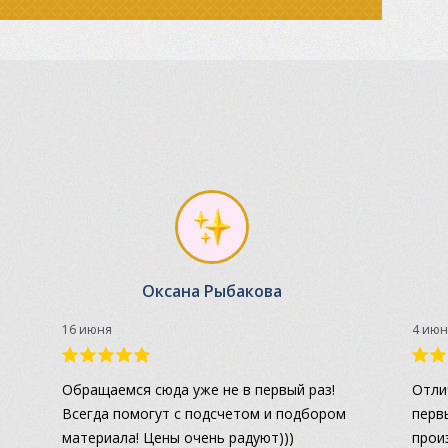
Оксана Рыбакова
16 июня
4 июн
а
Обращаемся сюда уже не в первый раз!
Отли
Всегда помогут с подсчетом и подбором
перв
материала! Цены очень радуют)))
прои