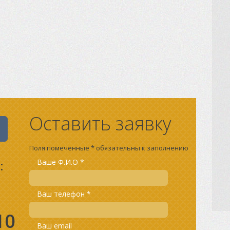
Оставить заявку
Поля помеченные * обязательны к заполнению
:
Ваше Ф.И.О *
Ваш телефон *
10
Ваш email