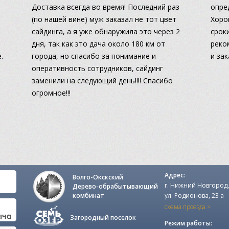
Доставка всегда во время! Последний раз
опре
(по нашей вине) муж заказал не тот цвет
Хоро
сайдинга, а я уже обнаружила это через 2
сроки
дня, так как это дача около 180 км от
реко
.
города, но спасибо за понимание и
и за
оперативность сотрудников, сайдинг
заменили на следующий день!!!! Спасибо
огромное!!!
Адрес:
Волго-Окскский
г. Нижний Новгород,
Дерево-обрабытывающий
комбинат
ул. Родионова, 23 а
схема проезда >
Загородный поселок
Режим работы: