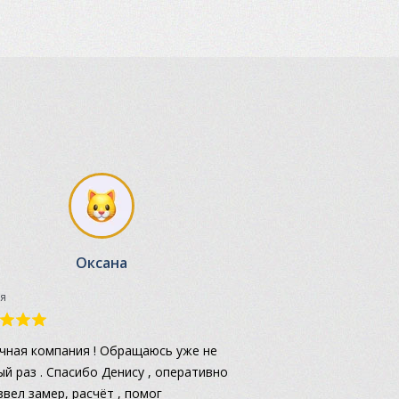
Оксана
я
чная компания ! Обращаюсь уже не
ый раз . Спасибо Денису , оперативно
звел замер, расчёт , помог