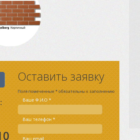
Оставить заявку
Поля помеченные * обязательны к заполнению
:
Ваше Ф.И.О *
Ваш телефон *
10
Ваш email