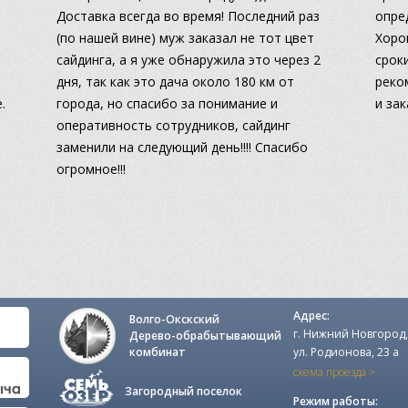
Доставка всегда во время! Последний раз
опре
(по нашей вине) муж заказал не тот цвет
Хоро
сайдинга, а я уже обнаружила это через 2
сроки
дня, так как это дача около 180 км от
реко
.
города, но спасибо за понимание и
и за
оперативность сотрудников, сайдинг
заменили на следующий день!!!! Спасибо
огромное!!!
Адрес:
Волго-Окскский
г. Нижний Новгород,
Дерево-обрабытывающий
комбинат
ул. Родионова, 23 а
схема проезда >
Загородный поселок
Режим работы: