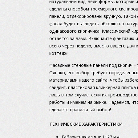
натуральный вид, ведь формы, которые и
сделаны способом трехмерного сканирова
панели, отдекорированы вручную. Такой 
фасад будет выглядеть абсолютно натура
одинакового кирпичика. Классический ки
остается за вами. Включайте фантазию и
всего через неделю, вместо вашего дачн
коттедж!
Фасадные стеновые панели под кирпич – 
Однако, его выбор требует определенны
материалами нашего сайта, чтобы избе
сайдинг, пластиковая клинкерная плитка
лишь в том случае, если их производст
работы и именем на рынке. Надеемся, чт
сделаете правильный выбор!
ТЕХНИЧЕСКИЕ ХАРАКТЕРИСТИКИ
Габаритная длина: 1127 мм