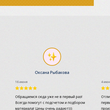
Оксана Рыбакова
16 июня
4 июн
а
Обращаемся сюда уже не в первый раз!
Отли
Всегда помогут с подсчетом и подбором
перв
материала! Цены очень радуют)))
прои