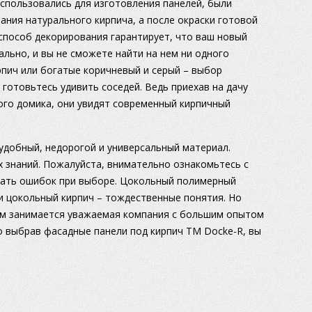
спользовались для изготовления панелей, были
ния натурального кирпича, а после окраски готовой
способ декорирования гарантирует, что ваш новый
льно, и вы не сможете найти на нем ни одного
рпич или богатые коричневый и серый – выбор
 готовьтесь удивить соседей. Ведь приехав на дачу
ого домика, они увидят современный кирпичный
удобный, недорогой и универсальный материал.
х знаний. Пожалуйста, внимательно ознакомьтесь с
жать ошибок при выборе. Цокольный полимерный
 и цокольный кирпич – тождественные понятия. Но
вом занимается уважаемая компания с большим опытом
о выбрав фасадные панели под кирпич ТМ Docke-R, вы