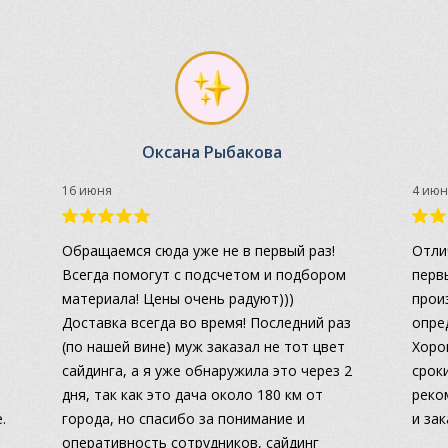
Оксана Рыбакова
16 июня
4 июн
а
Обращаемся сюда уже не в первый раз!
Отли
Всегда помогут с подсчетом и подбором
перв
материала! Цены очень радуют)))
прои
Доставка всегда во время! Последний раз
опре
(по нашей вине) муж заказал не тот цвет
Хоро
сайдинга, а я уже обнаружила это через 2
сроки
дня, так как это дача около 180 км от
реко
.
города, но спасибо за понимание и
и за
оперативность сотрудников, сайдинг