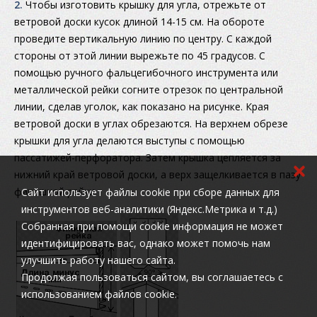
2.
Чтобы изготовить крышку для угла, отрежьте от
ветровой доски кусок длиной 14-15 см. На обороте
проведите вертикальную линию по центру. С каждой
стороны от этой линии вырежьте по 45 градусов. С
помощью ручного фальцегибочного инструмента или
металлической рейки согните отрезок по центральной
линии, сделав уголок, как показано на рисунке. Края
ветровой доски в углах обрезаются. На верхнем обрезе
крышки для угла делаются выступы с помощью
пассатижей-перфоратора. Затем крышка цепляется за
нижний край ветровой доски, а верх защелкивается в пазу
финишной рейки.
Cайт использует файлы cookie при сборе данных для
инструментов веб-аналитики (Яндекс.Метрика и т.д.)
Собранная при помощи cookie информация не может
идентифицировать вас, однако может помочь нам
улучшить работу нашего сайта.
Продолжая пользоваться сайтом, вы соглашаетесь с
использованием файлов cookie.