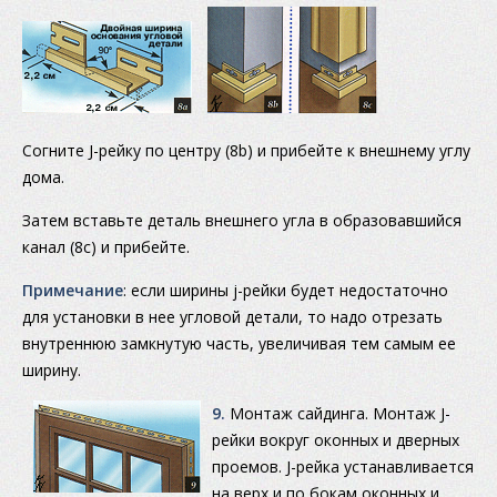
Согните J-рейку по центру (8b) и прибейте к внешнему углу
дома.
Затем вставьте деталь внешнего угла в образовавшийся
канал (8с) и прибейте.
Примечание
: если ширины j-рейки будет недостаточно
для установки в нее угловой детали, то надо отрезать
внутреннюю замкнутую часть, увеличивая тем самым ее
ширину.
9.
Монтаж сайдинга. Монтаж J-
рейки вокруг оконных и дверных
проемов. J-рейка устанавливается
на верх и по бокам оконных и