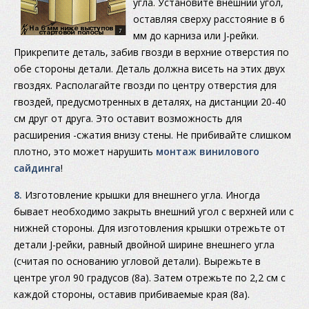
угла. Установите внешний угол,
оставляя сверху расстояние в 6
мм до карниза или J-рейки.
Прикрепите деталь, забив гвозди в верхние отверстия по
обе стороны детали. Деталь должна висеть на этих двух
гвоздях. Располагайте гвозди по центру отверстия для
гвоздей, предусмотренных в деталях, на дистанции 20-40
см друг от друга. Это оставит возможность для
расширения -сжатия внизу стены. Не прибивайте слишком
плотно, это может нарушить
монтаж винилового
сайдинга
!
8.
Изготовление крышки для внешнего угла. Иногда
бывает необходимо закрыть внешний угол с верхней или с
нижней стороны. Для изготовления крышки отрежьте от
детали J-рейки, равный двойной ширине внешнего угла
(считая по основанию угловой детали). Вырежьте в
центре угол 90 градусов (8а). Затем отрежьте по 2,2 см с
каждой стороны, оставив прибиваемые края (8а).