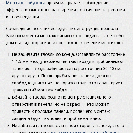
Монтаж сайдинга
предусматривает соблюдение
эффекта возможного расширения-сжатия при нагревании
или охлаждении.
Соблюдение всех нижеследующих инструкций позволит
Вам произвести монтаж винилового сайдинга так, чтобы
дом выглядел красиво и престижно в течение многих лет.
Не забивайте гвозди до конца. Оставляйте расстояние
1-1.5 мм между верхней частью гвоздя и прибиваемой
панелью. Гвозди забиваются на расстоянии 30-40 см.
друг от друга. После прибивания панели должны
свободно двигаться по горизонтали, это гарантирует
правильный монтаж сайдинга.
Вбивайте гвоздь ровно по центру специального
отверстия в панели, но не с краю — это может
привести к поломке панели, после чего монтаж
сайдинга будет выполнить проблематично.
Не забивайте гвоздь с лицевой стороны панели, этого
не подразумевают
инструкции монтажа сайдинга
!