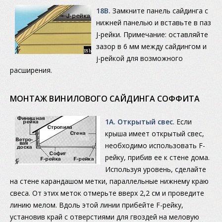
18B.
Замкните панель сайдинга с
нижней панелью и вставьте в паз
J-рейки. Примечание: оставляйте
зазор в 6 мм между сайдингом и
j-рейкой для возможного
расширения.
МОНТАЖ ВИНИЛОВОГО САЙДИНГА СОФФИТА
1А. Открытый свес
. Если
крыша имеет открытый свес,
необходимо использовать F-
рейку, прибив ее к стене дома.
Используя уровень, cделайте
на стене карандашом метки, параллельные нижнему краю
свеса. От этих меток отмерьте вверх 2,2 см и проведите
линию мелом. Вдоль этой линии прибейте F-рейку,
установив край с отверстиями для гвоздей на меловую