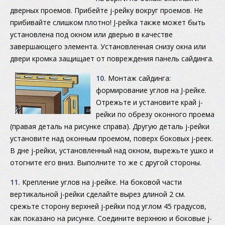
дверных проемов. Прибейте j-рейку вокруг проемов. Не
прибивайте слишком плотно! J-рейка также может быть
установлена под окном или дверью в качестве
завершающего элемента. Установленная снизу окна или
двери кромка защищает от повреждения панель сайдинга.
10.
Монтаж сайдинга:
формирование углов на J-рейке.
Отрежьте и установите край j-
рейки по обрезу оконного проема
(правая деталь на рисунке справа). Другую деталь j-рейки
установите над оконным проемом, поверх боковых j-реек.
В дне j-рейки, установленный над окном, вырежьте ушко и
отогните его вниз. Выполните то же с другой стороны.
11.
Крепление углов на j-рейке. На боковой части
вертикальной j-рейки сделайте вырез длиной 2 см.
срежьте сторону верхней j-рейки под углом 45 градусов,
как показано на рисунке. Соедините верхнюю и боковые j-