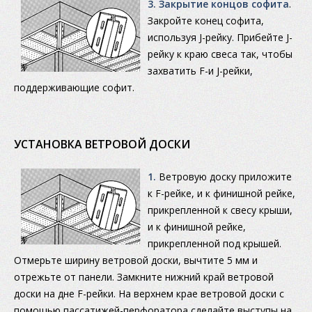
3. Закрытие концов софита
.
Закройте конец софита,
используя J-рейку. Прибейте J-
рейку к краю свеса так, чтобы
захватить F-и J-рейки,
поддерживающие софит.
УCТАНОВКА ВЕТРОВОЙ ДОСКИ
1.
Ветровую доску приложите
к F-рейке, и к финишной рейке,
прикрепленной к свесу крыши,
и к финишной рейке,
прикрепленной под крышей.
Отмерьте ширину ветровой доски, вычтите 5 мм и
отрежьте от панели. Замкните нижний край ветровой
доски на дне F-рейки. На верхнем крае ветровой доски с
помощью пассатижей-перфоратора сделайте выступы на