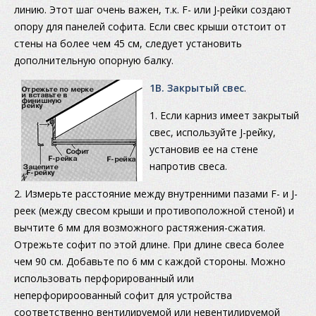
линию. Этот шаг очень важен, т.к. F- или J-рейки создают
опору для панелей софита. Если свес крыши отстоит от
стены на более чем 45 см, следует установить
дополнительную опорную балку.
1В. Закрытый свес
.
1. Если карниз имеет закрытый
свес, используйте J-рейку,
установив ее на стене
напротив свеса.
2. Измерьте расстояние между внутренними пазами F- и J-
реек (между свесом крыши и противоположной стеной) и
вычтите 6 мм для возможного растяжения-сжатия.
Отрежьте софит по этой длине. При длине свеса более
чем 90 см. Добавьте по 6 мм с каждой стороны. Можно
использовать перфорированный или
неперфорироованный софит для устройства
соответственно вентилируемой или невентилируемой