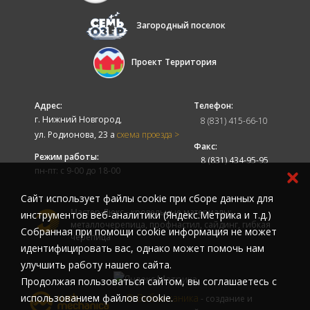
Загородный поселок
Проект Территория
Адрес:
Телефон:
г. Нижний Новгород,
8 (831) 415-66-10
ул. Родионова, 23 а
схема проезда >
Факс:
Режим работы:
8 (831) 434-95-95
пн-пт: с 9-00 до 18-00
Cайт использует файлы cookie при сборе данных для
Мастер-Люкс - кровельные материалы:
инструментов веб-аналитики (Яндекс.Метрика и т.д.)
металлочерепица, профнастил, сайдинг, гибкая
Собранная при помощи cookie информация не может
черепица
идентифицировать вас, однако может помочь нам
улучшить работу нашего сайта.
Продолжая пользоваться сайтом, вы соглашаетесь с
© Вебмеханика
использованием файлов cookie.
- создание и