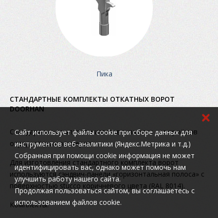
Пика
СТАНДАРТНЫЕ КОМПЛЕКТЫ ОТКАТНЫХ ВОРОТ
DOORHAN
Стандартные комплекты изготавливаются для проёмов
Cайт использует файлы cookie при сборе данных для
определённых размеров.
инструментов веб-аналитики (Яндекс.Метрика и т.д.)
Собранная при помощи cookie информация не может
Для изготовления стандартного комплекта ворот
идентифицировать вас, однако может помочь нам
используются сэндвич-панели «горизонтальная полоса» с
улучшить работу нашего сайта.
поверхностью stucco коричневого цвета (RAL 8014).
Продолжая пользоваться сайтом, вы соглашаетесь с
использованием файлов cookie.
Комплекты: