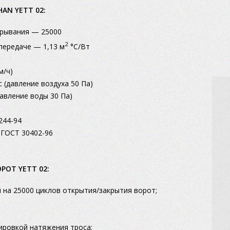
AN YETT 02:
крывания — 25000
2
передаче — 1,13 м
°C/Вт
м/ч)
 (давление воздуха 50 Па)
авление воды 30 Па)
244-94
 ГОСТ 30402-96
ОТ YETT 02:
 на 25000 циклов открытия/закрытия ворот;
ировкой натяжения троса;