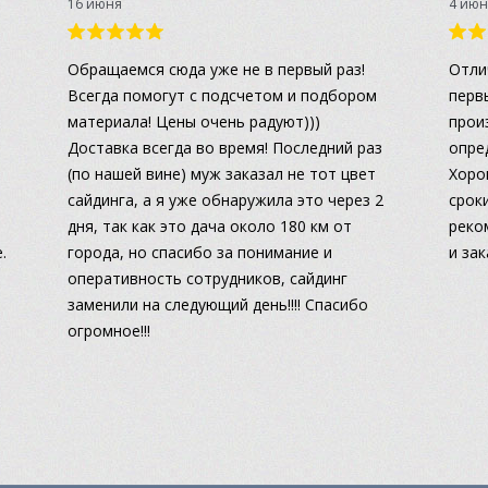
16 июня
4 июн
а
Обращаемся сюда уже не в первый раз!
Отли
Всегда помогут с подсчетом и подбором
перв
материала! Цены очень радуют)))
прои
Доставка всегда во время! Последний раз
опре
(по нашей вине) муж заказал не тот цвет
Хоро
сайдинга, а я уже обнаружила это через 2
сроки
дня, так как это дача около 180 км от
реко
.
города, но спасибо за понимание и
и за
оперативность сотрудников, сайдинг
заменили на следующий день!!!! Спасибо
огромное!!!