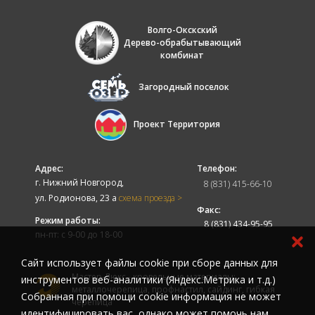
Волго-Окскский
Дерево-обрабытывающий
комбинат
Загородный поселок
Проект Территория
Адрес:
Телефон:
г. Нижний Новгород,
8 (831) 415-66-10
ул. Родионова, 23 а
схема проезда >
Факс:
Режим работы:
8 (831) 434-95-95
пн-пт: с 9-00 до 18-00
Cайт использует файлы cookie при сборе данных для
Мастер-Люкс - кровельные материалы:
инструментов веб-аналитики (Яндекс.Метрика и т.д.)
металлочерепица, профнастил, сайдинг, гибкая
Собранная при помощи cookie информация не может
черепица
идентифицировать вас, однако может помочь нам