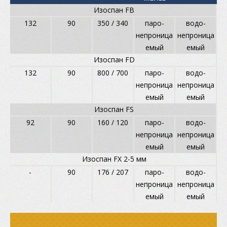
Изоспан FB
132
90
350 / 340
паро-
водо-
непроница
непроница
емый
емый
Изоспан FD
132
90
800 / 700
паро-
водо-
непроница
непроница
емый
емый
Изоспан FS
92
90
160 / 120
паро-
водо-
непроница
непроница
емый
емый
Изоспан FX 2-5 мм
-
90
176 / 207
паро-
водо-
непроница
непроница
емый
емый