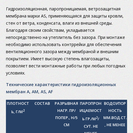
Гидроизоляционная, паропроницаемая, ветрозащитная
мембрана марки AS, применяющаяся для защиты кровли,
стен от ветра, конденсата, влаги из внешней среды.
Благодаря своим свойствам, укладывается
непосредственно на утеплитель без зазора. При монтаже
необходимо использовать контррейки для обеспечения
вентиляционного зазора между мембраной и внешним
покрытием. Имеет высокую степень влагозащиты,
позволяет вести монтажные работы при любых погодных
условиях.
Технические характеристики гидроизоляционных
мембран А, АМ, AS, AF
ПЛОТНОСТ
СОСТАВ
РАЗРЫВНАЯ
ПАРОПРОН
ВОДОУПОР
НАГР. ПР/
ИЦАЕМОСТ
НОСТЬ
2
Ь, Г/М
ПОПЕР., Н/5
ММ.ВОД.СТ.
2
Ь ГР./М
/
СМ
, НЕ МЕНЕЕ
СУТ. НЕ