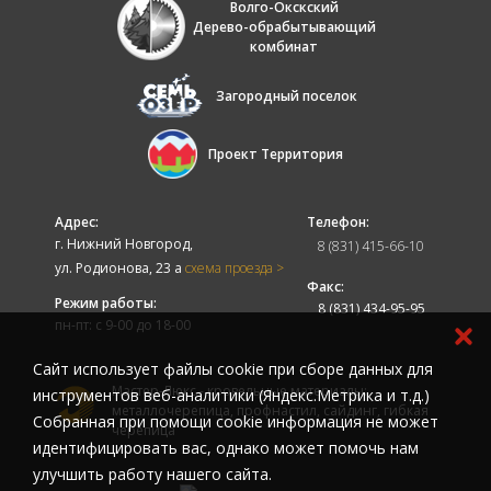
Волго-Окскский
Дерево-обрабытывающий
комбинат
Загородный поселок
Проект Территория
Адрес:
Телефон:
г. Нижний Новгород,
8 (831) 415-66-10
ул. Родионова, 23 а
схема проезда >
Факс:
Режим работы:
8 (831) 434-95-95
пн-пт: с 9-00 до 18-00
Cайт использует файлы cookie при сборе данных для
Мастер-Люкс - кровельные материалы:
инструментов веб-аналитики (Яндекс.Метрика и т.д.)
металлочерепица, профнастил, сайдинг, гибкая
Собранная при помощи cookie информация не может
черепица
идентифицировать вас, однако может помочь нам
улучшить работу нашего сайта.