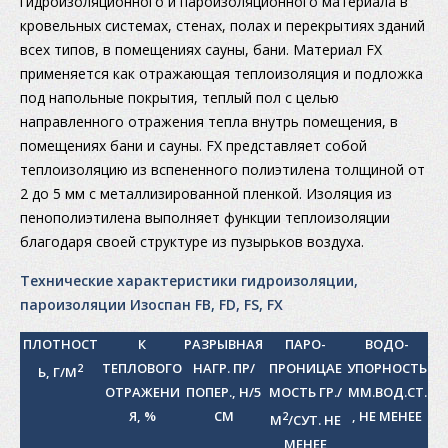
гидроизоляционного и пароизоляционного материала в
кровельных системах, стенах, полах и перекрытиях зданий
всех типов, в помещениях сауны, бани. Материал FX
применяется как отражающая теплоизоляция и подложка
под напольные покрытия, теплый пол с целью
направленного отражения тепла внутрь помещения, в
помещениях бани и сауны. FX представляет собой
теплоизоляцию из вспененного полиэтилена толщиной от
2 до 5 мм с металлизированной пленкой. Изоляция из
пенополиэтилена выполняет функции теплоизоляции
благодаря своей структуре из пузырьков воздуха.
Технические характеристики гидроизоляции,
пароизоляции Изоспан FB, FD, FS, FX
ПЛОТНОСТ
К
РАЗРЫВНАЯ
ПАРО-
ВОДО-
ТЕПЛОВОГО
НАГР. ПР/
ПРОНИЦАЕ
УПОРНОСТЬ
2
Ь, Г/М
ОТРАЖЕНИ
ПОПЕР., Н/5
МОСТЬ ГР./
ММ.ВОД.СТ.
Я, %
СМ
, НЕ МЕНЕЕ
2
М
/СУТ. НЕ
МЕНЕЕ