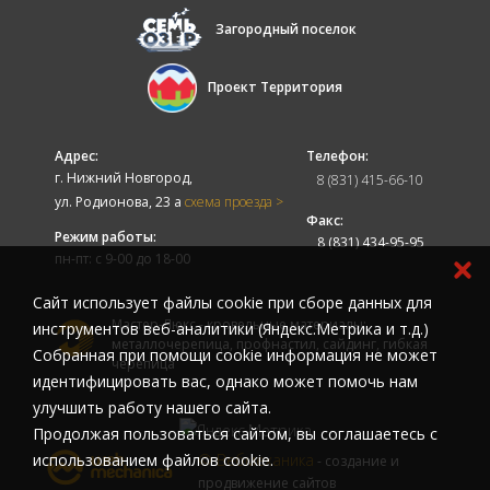
Загородный поселок
Проект Территория
Адрес:
Телефон:
г. Нижний Новгород,
8 (831) 415-66-10
ул. Родионова, 23 а
схема проезда >
Факс:
Режим работы:
8 (831) 434-95-95
пн-пт: с 9-00 до 18-00
Cайт использует файлы cookie при сборе данных для
Мастер-Люкс - кровельные материалы:
инструментов веб-аналитики (Яндекс.Метрика и т.д.)
металлочерепица, профнастил, сайдинг, гибкая
Собранная при помощи cookie информация не может
черепица
идентифицировать вас, однако может помочь нам
улучшить работу нашего сайта.
Продолжая пользоваться сайтом, вы соглашаетесь с
© Вебмеханика
использованием файлов cookie.
- создание и
продвижение сайтов