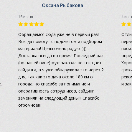
Оксана Рыбакова
16 июня
4 июн
а
Обращаемся сюда уже не в первый раз!
Отли
Всегда помогут с подсчетом и подбором
перв
материала! Цены очень радуют)))
прои
Доставка всегда во время! Последний раз
опре
(по нашей вине) муж заказал не тот цвет
Хоро
сайдинга, а я уже обнаружила это через 2
сроки
дня, так как это дача около 180 км от
реко
.
города, но спасибо за понимание и
и за
оперативность сотрудников, сайдинг
заменили на следующий день!!!! Спасибо
огромное!!!