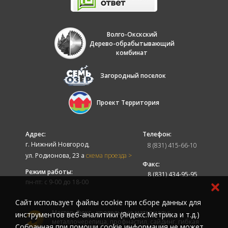
Волго-Окскский
Дерево-обрабытывающий
комбинат
Загородный поселок
Проект Территория
Адрес:
Телефон:
г. Нижний Новгород,
8 (831) 415-66-10
ул. Родионова, 23 а
схема проезда >
Факс:
Режим работы:
8 (831) 434-95-95
пн-пт: с 9-00 до 18-00
Cайт использует файлы cookie при сборе данных для
Мастер-Люкс - кровельные материалы:
инструментов веб-аналитики (Яндекс.Метрика и т.д.)
металлочерепица, профнастил, сайдинг, гибкая
Собранная при помощи cookie информация не может