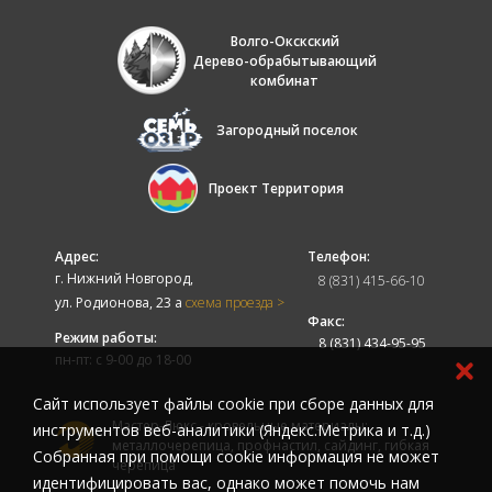
Волго-Окскский
Дерево-обрабытывающий
комбинат
Загородный поселок
Проект Территория
Адрес:
Телефон:
г. Нижний Новгород,
8 (831) 415-66-10
ул. Родионова, 23 а
схема проезда >
Факс:
Режим работы:
8 (831) 434-95-95
пн-пт: с 9-00 до 18-00
Cайт использует файлы cookie при сборе данных для
Мастер-Люкс - кровельные материалы:
инструментов веб-аналитики (Яндекс.Метрика и т.д.)
металлочерепица, профнастил, сайдинг, гибкая
Собранная при помощи cookie информация не может
черепица
идентифицировать вас, однако может помочь нам