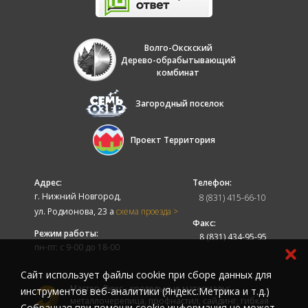
Волго-Окскский
Дерево-обрабытывающий
комбинат
Загородный поселок
Проект Территория
Адрес:
Телефон:
г. Нижний Новгород,
8 (831) 415-66-10
ул. Родионова, 23 а
схема проезда >
Факс:
Режим работы:
8 (831) 434-95-95
пн-пт: с 9-00 до 18-00
Cайт использует файлы cookie при сборе данных для
Мастер-Люкс - кровельные материалы:
инструментов веб-аналитики (Яндекс.Метрика и т.д.)
металлочерепица, профнастил, сайдинг, гибкая
Собранная при помощи cookie информация не может