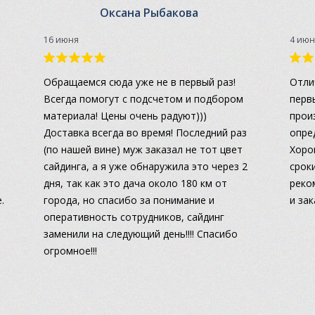
Оксана Рыбакова
16 июня
4 июн
а
Обращаемся сюда уже не в первый раз!
Отли
Всегда помогут с подсчетом и подбором
перв
материала! Цены очень радуют)))
прои
Доставка всегда во время! Последний раз
опре
(по нашей вине) муж заказал не тот цвет
Хоро
сайдинга, а я уже обнаружила это через 2
сроки
дня, так как это дача около 180 км от
реко
.
города, но спасибо за понимание и
и за
оперативность сотрудников, сайдинг
заменили на следующий день!!!! Спасибо
огромное!!!