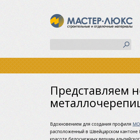
Представляем 
металлочереп
Вдохновением для создания профиля
МО
расположенный в Швейцарском кантоне В
красоте белоснежных вершин альпийског