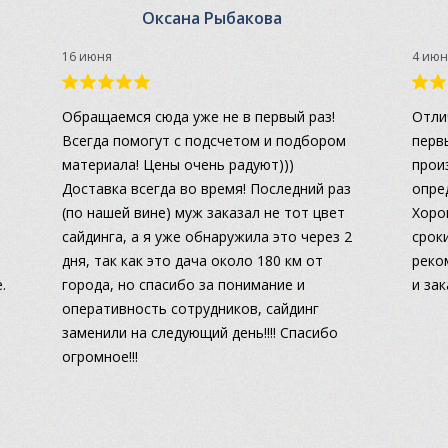
Оксана Рыбакова
16 июня
4 июн
а
Обращаемся сюда уже не в первый раз!
Отли
Всегда помогут с подсчетом и подбором
перв
материала! Цены очень радуют)))
прои
Доставка всегда во время! Последний раз
опре
(по нашей вине) муж заказал не тот цвет
Хоро
сайдинга, а я уже обнаружила это через 2
сроки
дня, так как это дача около 180 км от
реко
.
города, но спасибо за понимание и
и за
оперативность сотрудников, сайдинг
заменили на следующий день!!!! Спасибо
огромное!!!