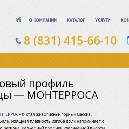
О КОМПАНИИ
КАТАЛОГ
УСЛУГИ
КО
8 (831) 415-66-10
новый профиль
ицы — МОНТЕРРОСА
НТЕРРОСА®
стал живописный горный массив,
але. Изящная плавность изгиба волн напоминает о
о региона. Рельефный профиль увеличенной высоты