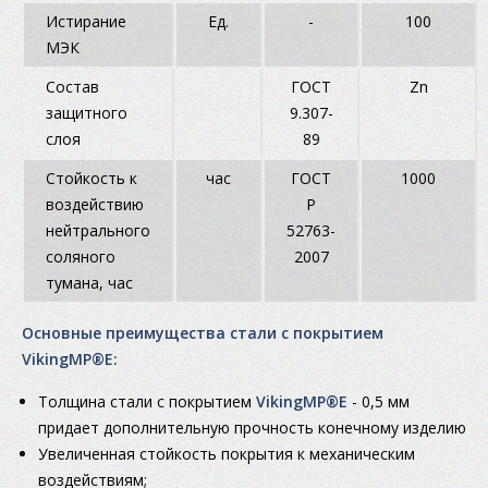
Истирание
Ед.
-
100
МЭК
Состав
ГОСТ
Zn
защитного
9.307-
слоя
89
Стойкость к
час
ГОСТ
1000
воздействию
Р
нейтрального
52763-
соляного
2007
тумана, час
Основные преимущества стали с покрытием
VikingMP®E:
Толщина стали с покрытием
VikingMP®E
- 0,5 мм
придает дополнительную прочность конечному изделию
Увеличенная стойкость покрытия к механическим
воздействиям;