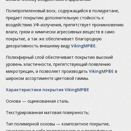
Полипропиленовый воск, содержащийся в полиуретане,
придает покрытию дополнительную стойкость к
воздействию УФ-излучения, препятствует проникновению
влаги, грязи и химически агрессивных веществ в само
покрытие, а так же обеспечивает благородную
декоративность внешнему виду
VikingMP®E
.
Полиэфирный слой обеспечивает покрытию высокий
уровень эластичности, препятствующий появлению
микротрещин, и позволяет производить
Viking
MP
®E
в
широком ассортименте цветовой гаммы.
Характеристики покрытия VikingMP®E
Основа — оцинкованная сталь.
Текстурированная матовая поверхность;
Тип полимерной основы — композитное покрытие,
сочетающее в себе полиуретановые и полиэфирные