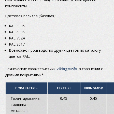
компоненты;
Цветовая палитра (базовая):
RAL 3005;
RAL 6005;
RAL 7024;
RAL 8017.
Возможно производство других цветов по каталогу
цветов RAL.
Технические характеристики
VikingMP®E
в сравнении с
другими покрытиями*:
ПОКАЗАТЕЛЬ
TEXTURE
VIKINGMP®
V
Гарантированная
0,45
0,45
толщина
металла с