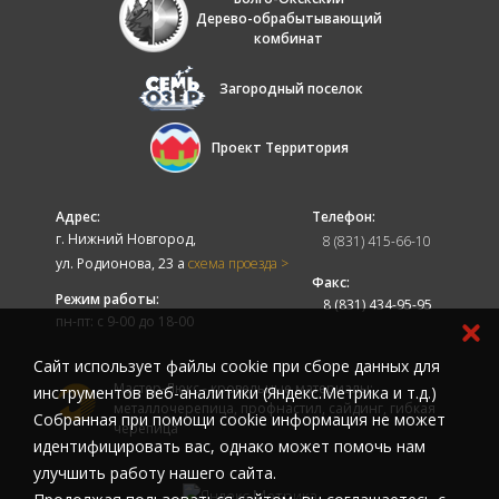
Дерево-обрабытывающий
комбинат
Загородный поселок
Проект Территория
Адрес:
Телефон:
г. Нижний Новгород,
8 (831) 415-66-10
ул. Родионова, 23 а
схема проезда >
Факс:
Режим работы:
8 (831) 434-95-95
пн-пт: с 9-00 до 18-00
Cайт использует файлы cookie при сборе данных для
Мастер-Люкс - кровельные материалы:
инструментов веб-аналитики (Яндекс.Метрика и т.д.)
металлочерепица, профнастил, сайдинг, гибкая
Собранная при помощи cookie информация не может
черепица
идентифицировать вас, однако может помочь нам
улучшить работу нашего сайта.