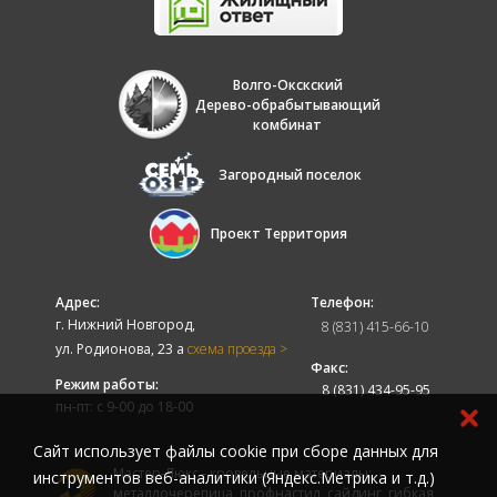
Волго-Окскский
Дерево-обрабытывающий
комбинат
Загородный поселок
Проект Территория
Адрес:
Телефон:
г. Нижний Новгород,
8 (831) 415-66-10
ул. Родионова, 23 а
схема проезда >
Факс:
Режим работы:
8 (831) 434-95-95
пн-пт: с 9-00 до 18-00
Cайт использует файлы cookie при сборе данных для
Мастер-Люкс - кровельные материалы:
инструментов веб-аналитики (Яндекс.Метрика и т.д.)
металлочерепица, профнастил, сайдинг, гибкая