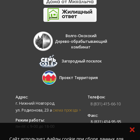
Волго-Окскский
Дерево-обрабытывающий
комбинат
Загородный поселок
Проект Территория
Адрес:
Телефон:
г. Нижний Новгород,
8 (831) 415-66-10
ул. Родионова, 23 а
схема проезда >
Факс:
Режим работы:
8 (831) 434-95-95
пн-пт: с 9-00 до 18-00
Cайт использует файлы cookie при сборе данных для