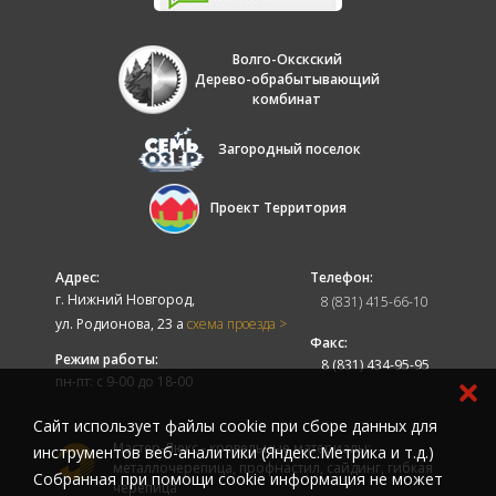
Волго-Окскский
Дерево-обрабытывающий
комбинат
Загородный поселок
Проект Территория
Адрес:
Телефон:
г. Нижний Новгород,
8 (831) 415-66-10
ул. Родионова, 23 а
схема проезда >
Факс:
Режим работы:
8 (831) 434-95-95
пн-пт: с 9-00 до 18-00
Cайт использует файлы cookie при сборе данных для
Мастер-Люкс - кровельные материалы:
инструментов веб-аналитики (Яндекс.Метрика и т.д.)
металлочерепица, профнастил, сайдинг, гибкая
Собранная при помощи cookie информация не может
черепица