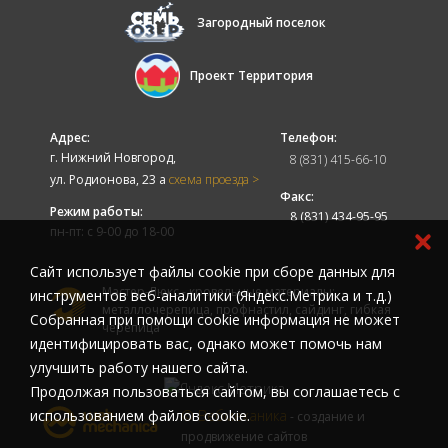
Загородный поселок
Проект Территория
Адрес:
Телефон:
г. Нижний Новгород,
8 (831) 415-66-10
ул. Родионова, 23 а
схема проезда >
Факс:
Режим работы:
8 (831) 434-95-95
пн-пт: с 9-00 до 18-00
Cайт использует файлы cookie при сборе данных для
Мастер-Люкс - кровельные материалы:
инструментов веб-аналитики (Яндекс.Метрика и т.д.)
металлочерепица, профнастил, сайдинг, гибкая
Собранная при помощи cookie информация не может
черепица
идентифицировать вас, однако может помочь нам
улучшить работу нашего сайта.
Продолжая пользоваться сайтом, вы соглашаетесь с
использованием файлов cookie.
© Вебмеханика
- создание и
продвижение сайтов