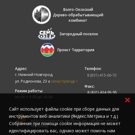
Волго-Окскский
Дерево-обрабытывающий
комбинат
Загородный поселок
Проект Территория
Адрес:
Телефон:
г. Нижний Новгород,
8 (831) 415-66-10
ул. Родионова, 23 а
схема проезда >
Факс:
Режим работы:
8 (831) 434-95-95
пн-пт: с 9-00 до 18-00
Cайт использует файлы cookie при сборе данных для
Мастер-Люкс - кровельные материалы:
инструментов веб-аналитики (Яндекс.Метрика и т.д.)
металлочерепица, профнастил, сайдинг, гибкая
Собранная при помощи cookie информация не может
черепица
идентифицировать вас, однако может помочь нам