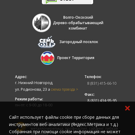
Волго-Окскский
Дерево-обрабытывающий
комбинат
Загородный поселок
Проект Территория
Адрес:
Телефон:
г. Нижний Новгород,
8 (831) 415-66-10
ул. Родионова, 23 а
схема проезда >
Факс:
Режим работы:
8 (831) 434-95-95
пн-пт: с 9-00 до 18-00
Cайт использует файлы cookie при сборе данных для
Мастер-Люкс - кровельные материалы:
инструментов веб-аналитики (Яндекс.Метрика и т.д.)
металлочерепица, профнастил, сайдинг, гибкая
Собранная при помощи cookie информация не может
черепица