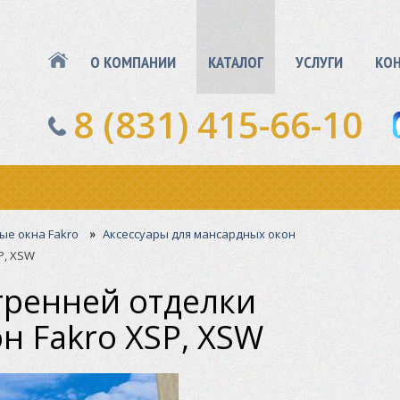
О КОМПАНИИ
КАТАЛОГ
УСЛУГИ
КО
8 (831) 415-66-10
»
е окна Fakro
Аксессуары для мансардных окон
P, XSW
тренней отделки
н Fakro XSP, XSW