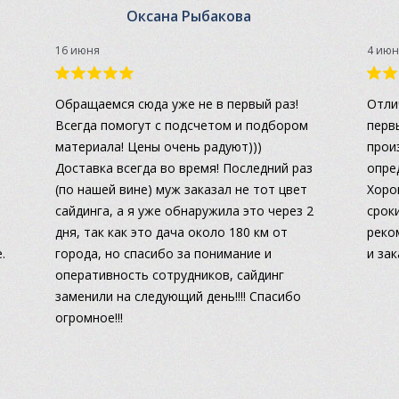
Оксана Рыбакова
16 июня
4 июн
а
Обращаемся сюда уже не в первый раз!
Отли
Всегда помогут с подсчетом и подбором
перв
материала! Цены очень радуют)))
прои
Доставка всегда во время! Последний раз
опре
(по нашей вине) муж заказал не тот цвет
Хоро
сайдинга, а я уже обнаружила это через 2
сроки
дня, так как это дача около 180 км от
реко
.
города, но спасибо за понимание и
и за
оперативность сотрудников, сайдинг
заменили на следующий день!!!! Спасибо
огромное!!!