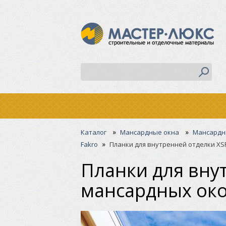
»
»
Каталог
Мансардные окна
Мансардны
»
Fakro
Планки для внутренней отделки XS
Планки для вну
мансардных око