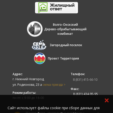
Волго-Окскский
Дерево-обрабытывающий
комбинат
Загородный поселок
Проект Территория
Адрес:
Телефон:
г. Нижний Новгород,
8 (831) 415-66-10
ул. Родионова, 23 а
схема проезда >
Факс:
Режим работы:
8 (831) 434-95-95
пн-пт: с 9-00 до 18-00
Cайт использует файлы cookie при сборе данных для
Мастер-Люкс - кровельные материалы: