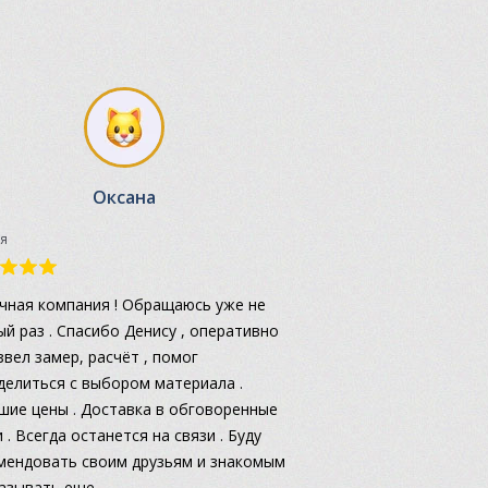
Оксана
я
чная компания ! Обращаюсь уже не
ый раз . Спасибо Денису , оперативно
звел замер, расчёт , помог
делиться с выбором материала .
шие цены . Доставка в обговоренные
 . Всегда останется на связи . Буду
мендовать своим друзьям и знакомым
казывать еще .