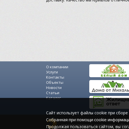
О компании
Услуги
Контакты
Объекты
Новости
Статьи
Каталог
Cайт использует файлы cookie при сборе 
Собранная при помощи cookie информаци
Мастер-Люкс - кровельные материалы:
металлочерепица, профнастил, сайдин
Продолжая пользоваться сайтом, вы сог