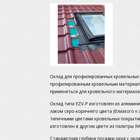
Оклад для профилированных кровельных 
профилированным кровельным материало
применяться для кровельного материала
Оклад типа EZV-P изготовлен из алюмин
лаком серо-коричнего цвета (близкого к 
типичными цветами кровельных покрытий
изготовлен в другом цвете из палитры RA
Стандартная глубина посадки окна с окл