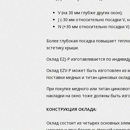
V (на 30 мм глубже других окон);
J (-30 мм относительно посадки V, н
N (+30 мм относительно посадки V)
Более глубокая посадка повышает тепло
эстетику крыши.
Оклад EZJ-P изготавливается по индивиду
Оклад EZV-P может быть изготовлен из ме
поставки медных и титан-цинковых оклад
При покупке медного или титан-цинковог
накладки на окно тоже должны быть изг
КОНСТРУКЦИЯ ОКЛАДА:
Оклад состоит из четырех основных элем
нижнего и двух боковых. Нижний элемент