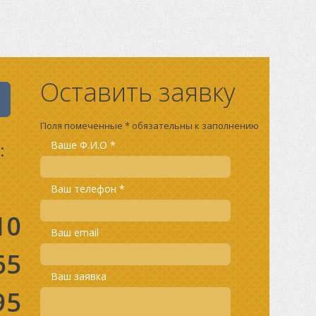
Оставить заявку
Поля помеченные * обязательны к заполнению
:
Ваше Ф.И.О *
Ваш телефон *
10
Ваш email
65
Ваш заявка
95