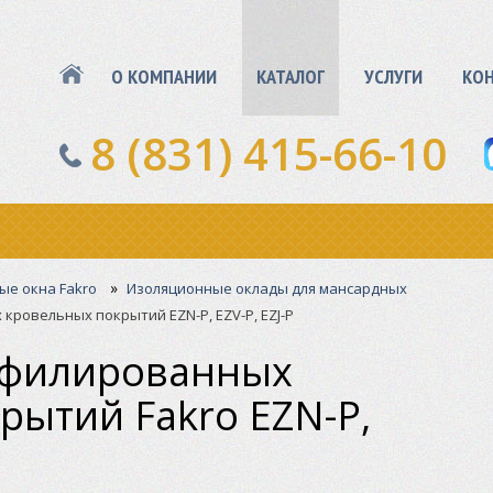
О КОМПАНИИ
КАТАЛОГ
УСЛУГИ
КО
8 (831) 415-66-10
»
е окна Fakro
Изоляционные оклады для мансардных
ровельных покрытий EZN-P, EZV-P, EZJ-P
офилированных
рытий Fakro EZN-P,