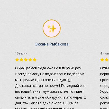
Оксана Рыбакова
16 июня
4 июн
а
Обращаемся сюда уже не в первый раз!
Отли
Всегда помогут с подсчетом и подбором
перв
материала! Цены очень радуют)))
прои
Доставка всегда во время! Последний раз
опре
(по нашей вине) муж заказал не тот цвет
Хоро
сайдинга, а я уже обнаружила это через 2
сроки
дня, так как это дача около 180 км от
реко
.
города, но спасибо за понимание и
и за