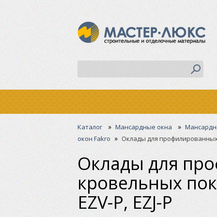
»
»
Каталог
Мансардные окна
Мансардны
»
окон Fakro
Оклады для профилированных к
Оклады для пр
кровельных пок
EZV-P, EZJ-P