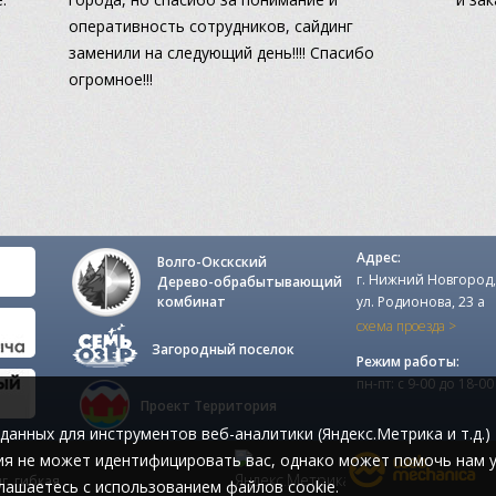
оперативность сотрудников, сайдинг
заменили на следующий день!!!! Спасибо
огромное!!!
Адрес:
Волго-Окскский
г. Нижний Новгород,
Дерево-обрабытывающий
комбинат
ул. Родионова, 23 а
схема проезда >
Загородный поселок
Режим работы:
пн-пт: с 9-00 до 18-00
Проект Территория
данных для инструментов веб-аналитики (Яндекс.Метрика и т.д.)
я не может идентифицировать вас, однако может помочь нам у
г, гибкая
лашаетесь с использованием файлов cookie.