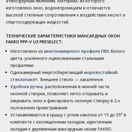
атмосферным явлениям. Материал, из которого
изготовлено окно, водонепроницаем и отличается
высокой степенью сопротивления к воздействию кислот и
спиртосодержащих жидкостей.
ТЕХНИЧЕСКИЕ ХАРАКТЕРИСТИКИ МАНСАРДНЫХ ОКОН
FAKRO PPP-V U3 PRESELECT:
Изготовлено из
многокамерного профиля ПВХ
белого
цвета, усиленного оцинкованными стальными
профилями.
Однокамерный энергосберегающий
морозостойкий
стеклопакет.
Внешнее стекло — закаленное.
Удобная ручка,
расположенная в нижней части
оконной створки, позволяет легко открывать и
закрывать окно и фиксировать оконную створку в
2-х
положениях проветривания.
Устанавливается в крышу с углом наклона от 15 до 55° в
комплекте с изоляционным окладом, идентичным
окладам к деревянным мансардным окнам FAKRO.