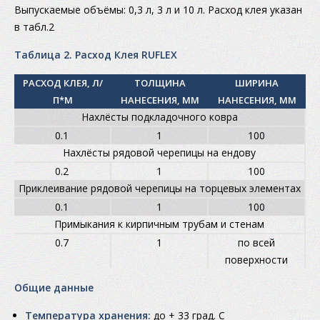
Выпускаемые объёмы: 0,3 л, 3 л и 10 л. Расход клея указан
в табл.2
Таблица 2. Расход Клея RUFLEX
РАСХОД КЛЕЯ, Л/
ТОЛЩИНА
ШИРИНА
П*М
НАНЕСЕНИЯ, ММ
НАНЕСЕНИЯ, ММ
Нахлёсты подкладочного ковра
0.1
1
100
Нахлёсты рядовой черепицы на ендову
0.2
1
100
Приклеивание рядовой черепицы на торцевых элементах
0.1
1
100
Примыкания к кирпичным трубам и стенам
0.7
1
по всей
поверхности
Общие данные
Температура хранения:
до + 33 град. С