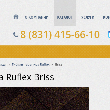
О КОМПАНИИ
КАТАЛОГ
УСЛУГИ
КО
8 (831) 415-66-10
»
»
пица
Гибкая черепица Ruflex
Briss
 Ruflex Briss