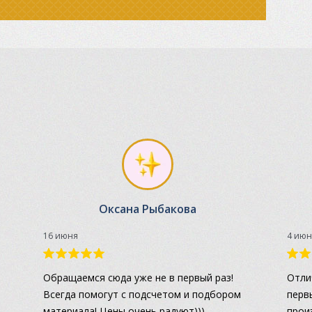
Оксана Рыбакова
16 июня
4 июн
а
Обращаемся сюда уже не в первый раз!
Отли
Всегда помогут с подсчетом и подбором
перв
материала! Цены очень радуют)))
прои