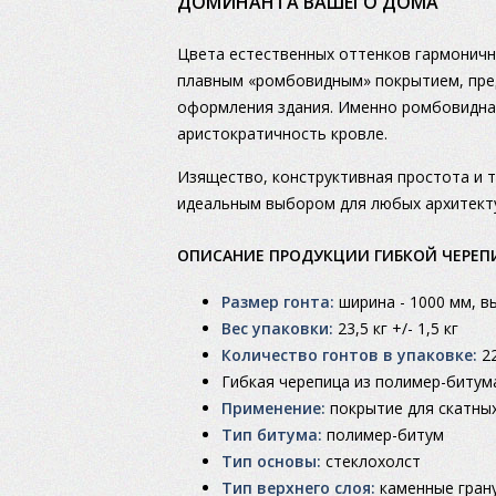
ДОМИНАНТА ВАШЕГО ДОМА
Цвета естественных оттенков гармоничн
плавным «ромбовидным» покрытием, пре
оформления здания. Именно ромбовидна
аристократичность кровле.
Изящество, конструктивная простота и 
идеальным выбором для любых архитект
ОПИСАНИЕ ПРОДУКЦИИ ГИБКОЙ ЧЕРЕПИ
Размер гонта:
ширина - 1000 мм, в
Вес упаковки:
23,5 кг +/- 1,5 кг
Количество гонтов в упаковке:
2
Гибкая черепица из полимер-битум
Применение:
покрытие для скатных
Тип битума:
полимер-битум
Тип основы:
стеклохолст
Тип верхнего слоя:
каменные грану