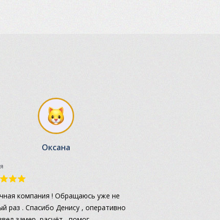
Оксана
я
чная компания ! Обращаюсь уже не
ый раз . Спасибо Денису , оперативно
звел замер, расчёт , помог