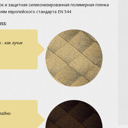
к и защитная силиконизированная полимерная пленка
иям европейского стандарта EN 544
SS:
- как лучик
ладно-