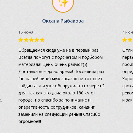
Оксана Рыбакова
16 июня
4 июн
а
Обращаемся сюда уже не в первый раз!
Отли
Всегда помогут с подсчетом и подбором
перв
материала! Цены очень радуют)))
прои
Доставка всегда во время! Последний раз
опре
(по нашей вине) муж заказал не тот цвет
Хоро
сайдинга, а я уже обнаружила это через 2
сроки
дня, так как это дача около 180 км от
реко
.
города, но спасибо за понимание и
и за
оперативность сотрудников, сайдинг
заменили на следующий день!!!! Спасибо
огромное!!!