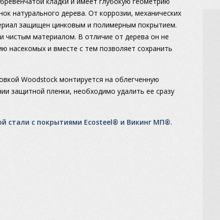
бревенчатой кладки и имеет глубокую геометрию
ок натурального дерева. От коррозии, механических
териал защищен цинковым и полимерным покрытием.
и чистым материалом. В отличие от дерева он не
вию насекомых и вместе с тем позволяет сохранить
овкой Woodstock монтируется на облегченную
ии защитной пленки, необходимо удалить ее сразу
й стали с покрытиями Ecosteel® и Викинг МП®.