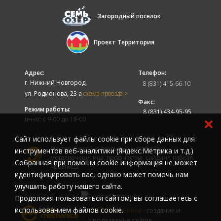
Загородный поселок
Проект Территория
Адрес:
Телефон:
г. Нижний Новгород,
8 (831) 415-66-10
ул. Родионова, 23 а
схема проезда >
Факс:
Режим работы:
8 (831) 434-95-95
пн-пт: с 9-00 до 18-00
Cайт использует файлы cookie при сборе данных для
Мастер-Люкс - кровельные материалы:
инструментов веб-аналитики (Яндекс.Метрика и т.д.)
металлочерепица, профнастил, сайдинг, гибкая
Собранная при помощи cookie информация не может
черепица
идентифицировать вас, однако может помочь нам
улучшить работу нашего сайта.
Продолжая пользоваться сайтом, вы соглашаетесь с
использованием файлов cookie.
© Вебмеханика
- создание и
продвижение сайтов