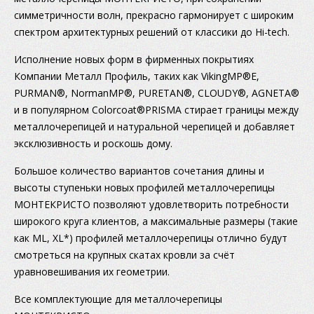
симметричности волн, прекрасно гармонирует с широким
спектром архитектурных решений от классики до Hi-tech.
Исполнение новых форм в фирменных покрытиях
Компании Металл Профиль, таких как VikingMP®E,
PURMAN®, NormanMP®, PURETAN®, CLOUDY®, AGNETA®
и в популярном Colorcoat®PRISMA стирает границы между
металлочерепицей и натуральной черепицей и добавляет
эксклюзивность и роскошь дому.
Большое количество вариантов сочетания длины и
высоты ступеньки новых профилей металлочерепицы
МОНТЕКРИСТО позволяют удовлетворить потребности
широкого круга клиентов, а максимальные размеры (такие
как МL, XL*) профилей металлочерепицы отлично будут
смотреться на крупных скатах кровли за счёт
уравновешивания их геометрии.
Все комплектующие для металлочерепицы