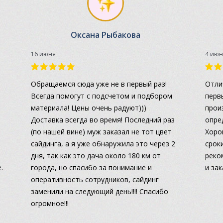
Оксана Рыбакова
16 июня
4 июн
а
Обращаемся сюда уже не в первый раз!
Отли
Всегда помогут с подсчетом и подбором
перв
материала! Цены очень радуют)))
прои
Доставка всегда во время! Последний раз
опре
(по нашей вине) муж заказал не тот цвет
Хоро
сайдинга, а я уже обнаружила это через 2
сроки
дня, так как это дача около 180 км от
реко
.
города, но спасибо за понимание и
и за
оперативность сотрудников, сайдинг
заменили на следующий день!!!! Спасибо
огромное!!!