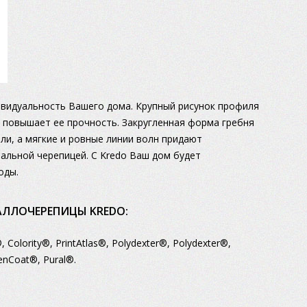
видуальность Вашего дома. Крупный рисунок профиля
 повышает ее прочность. Закругленная форма гребня
и, а мягкие и ровные линии волн придают
альной черепицей. С Kredo Ваш дом будет
оды.
ЛЛОЧЕРЕПИЦЫ KREDO:
i®, Colority®, PrintAtlas®, Polydexter®, Polydexter®,
enCoat®, Pural®.