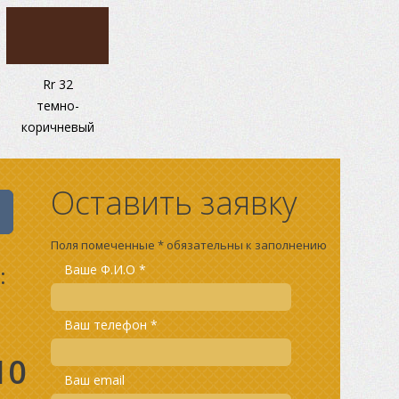
Rr 32
темно-
коричневый
Оставить заявку
Поля помеченные * обязательны к заполнению
:
Ваше Ф.И.О *
Ваш телефон *
10
Ваш email