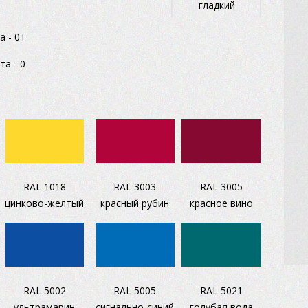
гладкий
а - 0Т
та - 0
RAL 1018
RAL 3003
RAL 3005
цинково-желтый
красный рубин
красное вино
RAL 5002
RAL 5005
RAL 5021
ультрамарин
сигнально-синий
голубая вода