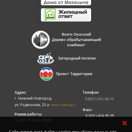
Волго-Окскский
Дерево-обрабытывающий
комбинат
Загородный поселок
Проект Территория
Адрес:
Телефон:
г. Нижний Новгород,
8 (831) 415-66-10
ул. Родионова, 23 а
схема проезда >
Факс:
Режим работы:
8 (831) 434-95-95
пн-пт: с 9-00 до 18-00
Cайт использует файлы cookie при сборе данных для