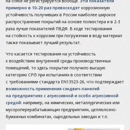
на сгибе не регистрируется вообще.
Эти показатели
примерно в 10-20 раз превосходят
коррозионную
устойчивость получивших в России наиболее широкое
распространение покрытий на основе полиэстера и в 2-3
раза лучше показателей ПВДФ. В ходе тестирования
на стойкость к коррозии при погружении в воду материал
также показывает лучший результат.
Что касается тестирования на устойчивость
к воздействию внутренней среды производственных
помещений, то здесь покрытие получило высшую
категорию CPI5 при испытаниях в соответствии
с требованиями стандарта EN13523-26, что подтверждает
возможность применения сэндвич-панелей
на предприятиях с агрессивной и особо агрессивной
средой:
например, на химических, металлургических или
мусороперерабатывающих предприятиях, целлюлозно-
бумажных комбинатах, сыродельных заводах и т.п.