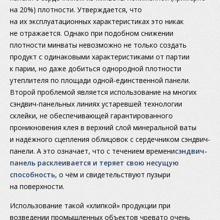
на 20%) плотности. Утверждается, что
на их эксплуатационных характеристиках это никак
не отражается. Однако при подобном снижении
плотности минваты невозможно не только создать
продукт с одинаковыми характеристиками от партии
к парии, но даже добиться однородной плотности
утеплителя по площади одной-единственной панели.
Второй проблемой является использование на многих
сэндвич-панельных линиях устаревшей технологии
склейки, не обеспечивающей гарантированного
проникновения клея в верхний слой минеральной ваты
и надёжного сцепления облицовок с сердечником сэндвич-
панели. А это означает, что с течением времени
сэндвич-
панель расклеивается и теряет свою несущую
способность,
о чём и свидетельствуют пузыри
на поверхности.
Использование такой «хлипкой» продукции при
возведении промышленных объектов чревато очень