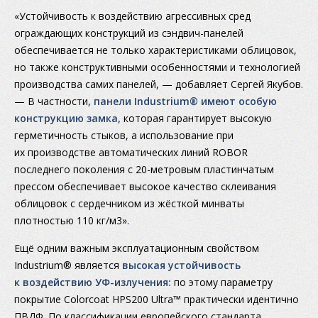
«Устойчивость к воздействию агрессивных сред
ограждающих конструкций из сэндвич-панелей
обеспечивается не только характеристиками облицовок,
но также конструктивными особенностями и технологией
производства самих панелей, — добавляет Сергей Якубов.
— В частности,
панели Industrium® имеют особую
конструкцию замка,
которая гарантирует высокую
герметичность стыков, а использование при
их производстве автоматических линий ROBOR
последнего поколения с 20-метровым пластинчатым
прессом обеспечивает высокое качество склеивания
облицовок с сердечником из жёсткой минваты
плотностью 110 кг/м3».
Ещё одним важным эксплуатационным свойством
Industrium® является
высокая устойчивость
к воздействию УФ-излучения:
по этому параметру
покрытие Colorcoat HPS200 Ultra™ практически идентично
ПВДФ. По классификации европейского стандарта