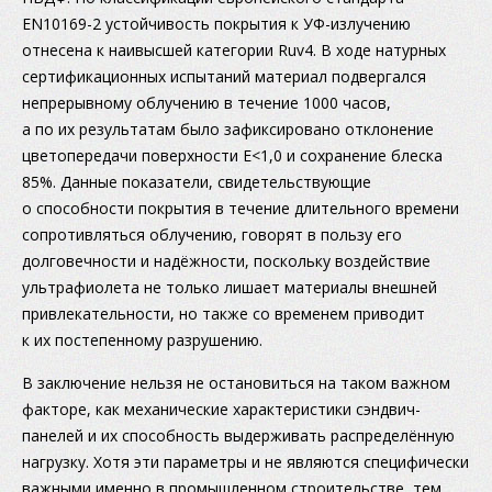
EN10169-2 устойчивость покрытия к УФ-излучению
отнесена к наивысшей категории Ruv4. В ходе натурных
сертификационных испытаний материал подвергался
непрерывному облучению в течение 1000 часов,
а по их результатам было зафиксировано отклонение
цветопередачи поверхности E<1,0 и сохранение блеска
85%. Данные показатели, свидетельствующие
о способности покрытия в течение длительного времени
сопротивляться облучению, говорят в пользу его
долговечности и надёжности, поскольку воздействие
ультрафиолета не только лишает материалы внешней
привлекательности, но также со временем приводит
к их постепенному разрушению.
В заключение нельзя не остановиться на таком важном
факторе, как механические характеристики сэндвич-
панелей и их способность выдерживать распределённую
нагрузку. Хотя эти параметры и не являются специфически
важными именно в промышленном строительстве, тем