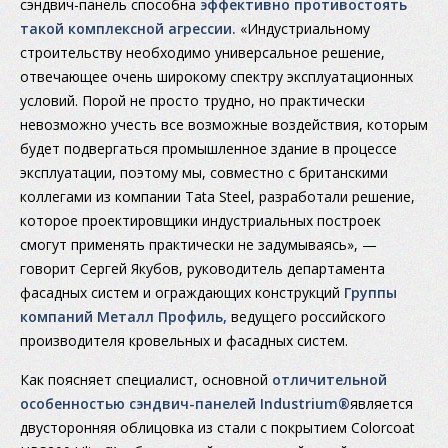
сэндвич-панель способна
эффективно противостоять
такой комплексной агрессии.
«Индустриальному
строительству необходимо универсальное решение,
отвечающее очень широкому спектру эксплуатационных
условий. Порой не просто трудно, но практически
невозможно учесть все возможные воздействия, которым
будет подвергаться промышленное здание в процессе
эксплуатации, поэтому мы, совместно с британскими
коллегами из компании Tata Steel, разработали решение,
которое проектировщики индустриальных построек
смогут применять практически не задумываясь», —
говорит Сергей Якубов, руководитель департамента
фасадных систем и ограждающих конструкций
Группы
компаний Металл Профиль,
ведущего российского
производителя кровельных и фасадных систем.
Как поясняет специалист, основной
отличительной
особенностью сэндвич-панелей Industrium®
является
двусторонняя облицовка из стали с покрытием Colorcoat