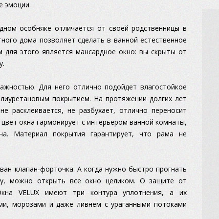
е эмоции.
одном особняке отличается от своей родственницы в
тного дома позволяет сделать в ванной естественное
 для этого является мансардное окно: вы скрыты от
у.
жностью. Для него отлично подойдет влагостойкое
олиуретановым покрытием. На протяжении долгих лет
не расклеивается, не разбухает, отлично переносит
 цвет окна гармонирует с интерьером ванной комнаты,
на. Материал покрытия гарантирует, что рама не
ван клапан-форточка. А когда нужно быстро прогнать
у, можно открыть все окно целиком. О защите от
 Окна VELUX имеют три контура уплотнения, а их
ми, морозами и даже ливнем с ураганными потоками