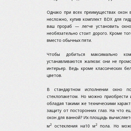
Однако при всех преимуществах окон в
несложно, купив комплект BDX для гид
ваш прораб — легче установить окно
необязательно стоит дорого. Кроме тог
вместо обычных пяти.
Чтобы добиться максимально ком
устанавливаются жалюзи: они не пром
интерьер. Ведь кроме классических б
цветов.
В стандартном исполнении окно по
стеклопакетом. Но можно приобрести 
обладая такими же техническими харак
защиту от посторонних глаз. На что е
окон для ванной? Их площадь вычисляет
2
2
м
остекления на10 м
пола. Но можн