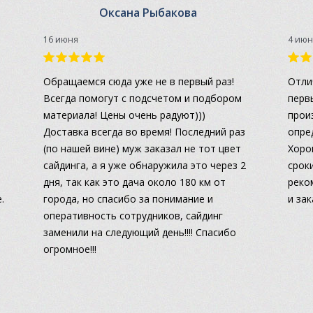
Оксана Рыбакова
16 июня
4 июн
а
Обращаемся сюда уже не в первый раз!
Отли
Всегда помогут с подсчетом и подбором
перв
материала! Цены очень радуют)))
прои
Доставка всегда во время! Последний раз
опре
(по нашей вине) муж заказал не тот цвет
Хоро
сайдинга, а я уже обнаружила это через 2
сроки
дня, так как это дача около 180 км от
реко
.
города, но спасибо за понимание и
и за
оперативность сотрудников, сайдинг
заменили на следующий день!!!! Спасибо
огромное!!!