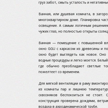
груз забот, смыть усталость и негативны
Ванная, или душевая комната, в загор
многоквартирном доме. Планировка час
освещение. А самым логичным решением
чужих глаз, но полностью открыты солнц
Ванная — помещение с повышенной вла
окно GGU с каркасом из древесины и п
окно будет выглядеть как новое. Оно 
водные процедуры и легко моется. Белый
где обычно преобладают светлые то
пожелтеет со временем.
Для мягкой вентиляции в раму вмонтиро
из комнаты пар и лишнюю температур
сквозняков беспокоиться не стоит.
конструкция проверена дождями, ветра
воздуха в аэродинамической трубе.