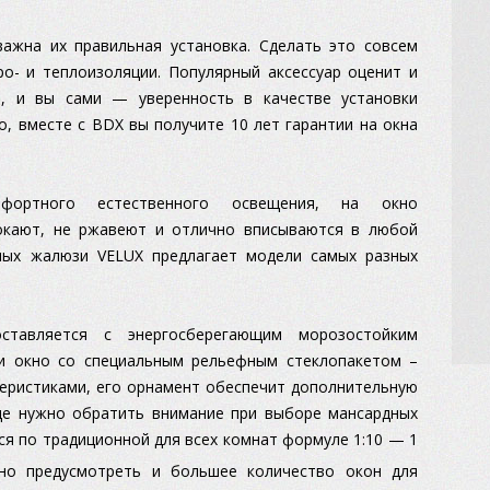
ажна их правильная установка. Сделать это совсем
ро- и теплоизоляции. Популярный аксессуар оценит и
, и вы сами — уверенность в качестве установки
о, вместе с BDX вы получите 10 лет гарантии на окна
фортного естественного освещения, на окно
окают, не ржавеют и отлично вписываются в любой
елых жалюзи VELUX предлагает модели самых разных
ставляется с энергосберегающим морозостойким
и окно со специальным рельефным стеклопакетом –
теристиками, его орнамент обеспечит дополнительную
ще нужно обратить внимание при выборе мансардных
ся по традиционной для всех комнат формуле 1:10 — 1
о предусмотреть и большее количество окон для