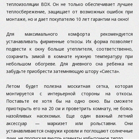
теплоизоляции BDX. Он не только обеспечивает лучшее
теплосбережение, защищает от возможных ошибок при
монтаже, но и дает покупателю 10 лет гарантии на окно!
Для максимального комфорта рекомендуется
устанавливать фирменные откосы. Их форма позволяет
подвести к окну больше утеплителя, соответственно,
сохранить зимой в комнате нужную температуру при
небольшом обогреве. Для дневного сна ребенка не
забудьте приобрести затемняющую штору «Сиеста».
Летом будет полезна москитная сетка, которая
монтируется с интерьерной стороны на откосы.
Поставьте ее хотя бы на одно окно. Вы сможете
приоткрыть его на 20 см и проветрить комнату, не боясь
назойливых насекомых. Еще один важный летний
аксессуар — маркизет или рольставни. Они
устанавливаются снаружи кровли и поглощают солнечные
лучи, не пропуская внутрь комнаты избыточное тепло.