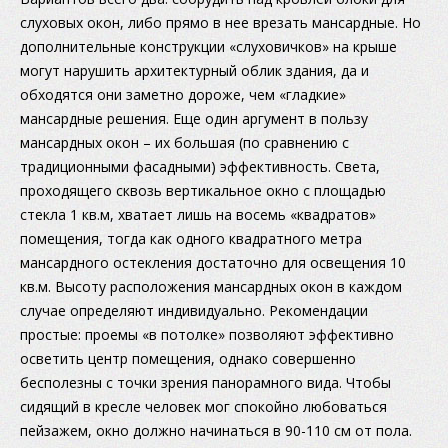
слуховых окон, либо прямо в нее врезать мансардные. Но
дополнительные конструкции «слуховичков» на крыше
могут нарушить архитектурный облик здания, да и
обходятся они заметно дороже, чем «гладкие»
мансардные решения. Еще один аргумент в пользу
мансардных окон – их большая (по сравнению с
традиционными фасадными) эффективность. Света,
проходящего сквозь вертикальное окно с площадью
стекла 1 кв.м, хватает лишь на восемь «квадратов»
помещения, тогда как одного квадратного метра
мансардного остекления достаточно для освещения 10
кв.м. Высоту расположения мансардных окон в каждом
случае определяют индивидуально. Рекомендации
простые: проемы «в потолке» позволяют эффективно
осветить центр помещения, однако совершенно
бесполезны с точки зрения панорамного вида. Чтобы
сидящий в кресле человек мог спокойно любоваться
пейзажем, окно должно начинаться в 90-110 см от пола.