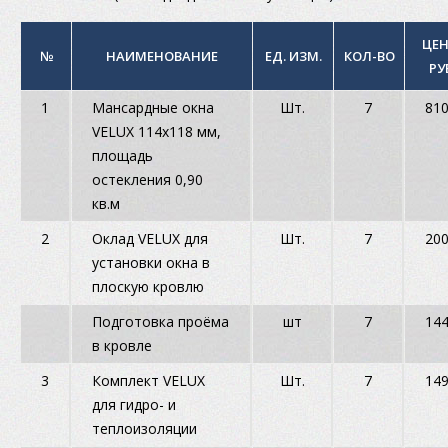
ЦЕН
№
НАИМЕНОВАНИЕ
ЕД. ИЗМ.
КОЛ-ВО
РУ
1
Мансардные окна
Шт.
7
81
VELUX 114х118 мм,
площадь
остекления 0,90
кв.м
2
Оклад VELUX для
Шт.
7
20
установки окна в
плоскую кровлю
Подготовка проёма
шт
7
14
в кровле
3
Комплект VELUX
Шт.
7
14
для гидро- и
теплоизоляции