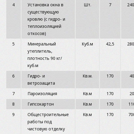
4
Установка окна в
Шт.
7
24
существующую
кровлю (с гидро- и
теплоизоляцией
откосов)
5
Минеральный
Куб.м
42,5
28
утеплитель,
плотность 90 кг/
куб.м
6
Гидро- и
Кв.м.
170
4
ветрозащита
7
Пароизоляция
Кв.м
170
2
8
Гипсокартон
Кв.м
170
11
9
Общестроительные
Кв.м
170
70
работы под
чистовую отделку