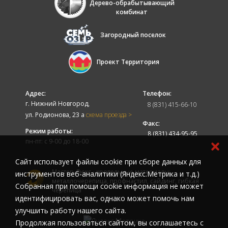
Дерево-обрабытывающий
комбинат
Загородный поселок
Проект Территория
Адрес:
Телефон:
г. Нижний Новгород,
8 (831) 415-66-10
ул. Родионова, 23 а
схема проезда >
Факс:
Режим работы:
8 (831) 434-95-95
пн-пт: с 9-00 до 18-00
Cайт использует файлы cookie при сборе данных для
Мастер-Люкс - кровельные материалы:
инструментов веб-аналитики (Яндекс.Метрика и т.д.)
металлочерепица, профнастил, сайдинг, гибкая
Собранная при помощи cookie информация не может
черепица
идентифицировать вас, однако может помочь нам
улучшить работу нашего сайта.
Продолжая пользоваться сайтом, вы соглашаетесь с