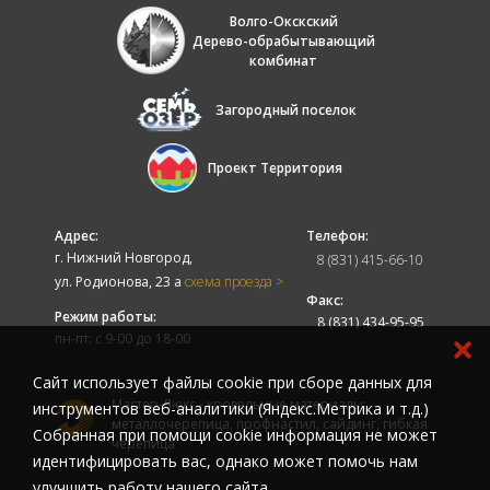
Волго-Окскский
Дерево-обрабытывающий
комбинат
Загородный поселок
Проект Территория
Адрес:
Телефон:
г. Нижний Новгород,
8 (831) 415-66-10
ул. Родионова, 23 а
схема проезда >
Факс:
Режим работы:
8 (831) 434-95-95
пн-пт: с 9-00 до 18-00
Cайт использует файлы cookie при сборе данных для
Мастер-Люкс - кровельные материалы:
инструментов веб-аналитики (Яндекс.Метрика и т.д.)
металлочерепица, профнастил, сайдинг, гибкая
Собранная при помощи cookie информация не может
черепица
идентифицировать вас, однако может помочь нам
улучшить работу нашего сайта.