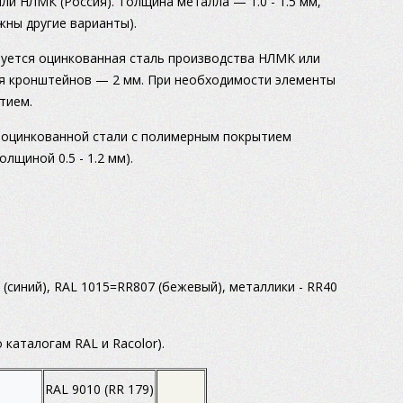
или НЛМК (Россия). Толщина металла — 1.0 - 1.5 мм,
ны другие варианты).
зуется оцинкованная сталь производства НЛМК или
для кронштейнов — 2 мм. При необходимости элементы
тием.
 оцинкованной стали с полимерным покрытием
лщиной 0.5 - 1.2 мм).
(синий), RAL 1015=RR807 (бежевый), металлики - RR40
 каталогам RAL и Racolor).
RAL 9010 (RR 179)