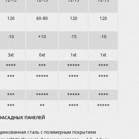
120
60-80
120
120
-10
+10
-15
-10
3xt
0xt
1xt
1xt
****
***
*****
****
***
*****
****
****
***
*****
*****
****
***
**
****
*****
 ФАСАДНЫХ ПАНЕЛЕЙ
оцинкованная сталь с полимерным покрытием