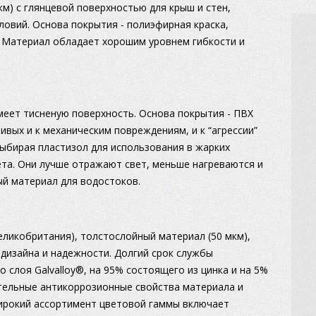
м) с глянцевой поверхностью для крыш и стен,
овий. Основа покрытия - полиэфирная краска,
 Материал обладает хорошим уровнем гибкости и
меет тисненую поверхность. Основа покрытия - ПВХ
ивых и к механическим повреждениям, и к “агрессии”
Выбирая пластизол для использования в жарких
ета. Они лучше отражают свет, меньше нагреваются и
ый материал для водостоков.
ликобритания), толстослойный материал (50 мкм),
дизайна и надежности. Долгий срок службы
 слоя Galvalloy®, на 95% состоящего из цинка и на 5%
тельные антикоррозионные свойства материала и
ирокий ассортимент цветовой гаммы включает