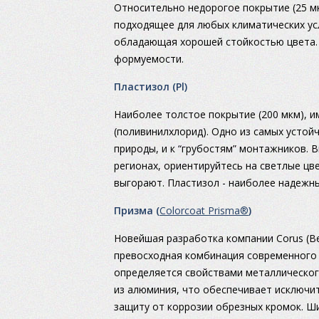
Относительно недорогое покрытие (25 мк
подходящее для любых климатических усл
обладающая хорошей стойкостью цвета.
формуемости.
Пластизол (Pl)
Наиболее толстое покрытие (200 мкм), и
(поливинилхлорид). Одно из самых устойч
природы, и к “грубостям” монтажников. 
регионах, ориентируйтесь на светлые цв
выгорают. Пластизол - наиболее надежн
Призма (
Colorcoat Prisma®
)
Новейшая разработка компании Corus (Ве
превосходная комбинация современного 
определяется свойствами металлического
из алюминия, что обеспечивает исключи
защиту от коррозии обрезных кромок. Ш