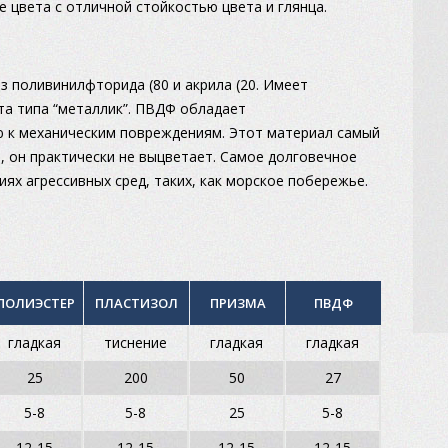
 цвета с отличной стойкостью цвета и глянца.
 поливинилфторида (80 и акрила (20. Имеет
та типа “металлик”. ПВДФ обладает
 к механическим повреждениям. Этот материал самый
, он практически не выцветает. Самое долговечное
ях агрессивных сред, таких, как морское побережье.
ПОЛИЭСТЕР
ПЛАСТИЗОЛ
ПРИЗМА
ПВДФ
гладкая
тиснение
гладкая
гладкая
25
200
50
27
5-8
5-8
25
5-8
12-15
12-15
12-15
12-15