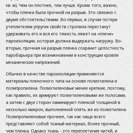
кв. м). Чем он плотнее, тем лучше. Кроме того, важно,
чтобы пленка была прочной на разрыв. Это связано с
двумя обстоятельствами. Во-первых, в случае потери
утеплителем упругих свойств стропила перестанут
удерживать его и вся его тяжесть ляжет на «плечи»
пароизоляции, которая должна выдержать нагрузку. Во-
вторых, прочная на разрыв пленка сохранит целостность
паробарьера при возникновении в конструкции кровли
механических напряжений.
Обычно в качестве пароизоляции применяются
материалы пленочного типа на основе полиэтилена и
полипропилена. Полиэтиленовые менее крепкие, поэтому,
как правило, их армируют полиэтиленовыми же полосами,
а затем с двух сторон ламинируют пленкой толщиной в
несколько микрон, выполненной опять же из полиэтилена.
Полипропиленовые прочнее, так как чаще всего
представляют собой тканый материал, более прочный,
чем пленка. Однако ткань - это переплетение нитей, и