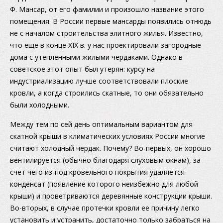
Ф. Мансар, от его фамилии и произошло название этого
помещения. В России первые мансарды появились отнюдь
не с началом строительства элитного жилья. Известно,
что еще в конце XIX в. у нас проектировали загородные
дома с утепленными жилыми чердаками. Однако в
советское этот опыт был утерян: курсу на
индустриализацию лучше соответствовали плоские
кровли, а когда строились скатные, то они обязательно
были холодными.
Между тем по сей день оптимальным вариантом для
скатной крыши в климатических условиях России многие
считают холодный чердак. Почему? Во-первых, он хорошо
вентилируется (обычно благодаря слуховым окнам), за
счет чего из-под кровельного покрытия удаляется
конденсат (появление которого неизбежно для любой
крыши) и проветриваются деревянные конструкции крыши.
Во-вторых, в случае протечки кровли ее причину легко
установить и устранить, достаточно только забраться на