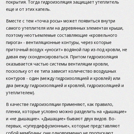
покрытия. Тогда гидроизоляция защищает утеплитель
еще и от этих капель.
Вместе с тем «точка росы» может появиться внутри
самого утеплителя или на деревянных элементах крыши,
поэтому неотъемлемые составляющие «кровельного
пирога» - вентиляционные контуры, через которые
приточный воздух «уносит» водяной пар из-под кровли, не
давая ему сконденсироваться. Притом гидроизоляция
оказывается частью системы вентиляции кровли,
поскольку от ее типа зависит количество воздушных
контуров - один (между гидроизоляцией и кровлей) или
два (между гидроизоляцией и кровлей, гидроизоляцией и
утеплителем).
В качестве гидроизоляции применяют, как правило,
пленки, которые условно можно разделить на «дышащие»
и «не дышащие». «Дышащие» бывают двух видов. Во-
первых, «супердиффузионные», которые представляют
собой мембраны: они одновременно не пропускают