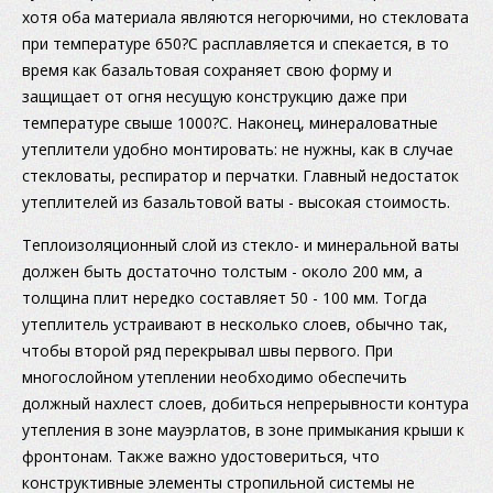
хотя оба материала являются негорючими, но стекловата
при температуре 650?С расплавляется и спекается, в то
время как базальтовая сохраняет свою форму и
защищает от огня несущую конструкцию даже при
температуре свыше 1000?С. Наконец, минераловатные
утеплители удобно монтировать: не нужны, как в случае
стекловаты, респиратор и перчатки. Главный недостаток
утеплителей из базальтовой ваты - высокая стоимость.
Теплоизоляционный слой из стекло- и минеральной ваты
должен быть достаточно толстым - около 200 мм, а
толщина плит нередко составляет 50 - 100 мм. Тогда
утеплитель устраивают в несколько слоев, обычно так,
чтобы второй ряд перекрывал швы первого. При
многослойном утеплении необходимо обеспечить
должный нахлест слоев, добиться непрерывности контура
утепления в зоне мауэрлатов, в зоне примыкания крыши к
фронтонам. Также важно удостовериться, что
конструктивные элементы стропильной системы не