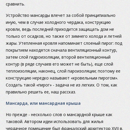
сравнить.
Устройство мансарды влечет за собой принципиально
иную, чем в случае холодного чердака, конструкцию
кровли, ведь последней приходится защищать дом не
только от осадков, но также от зимнего холода и летней
жары. Утепленная кровля напоминает слоеный пирог: под
покрытием находятся сначала вентиляционный контур,
затем слой гидроизоляции, второй вентиляционный
контур (в ряде случаев его может не быть), еще слой
теплоизоляции, наконец, слой пароизоляции; поэтому ее
конструкцию нередко называют «кровельным пирогом».
Создать такой «пирог» - задача не из легких. О том, как
правильно решить ее, наш рассказ.
Мансарда, или мансардная крыша
Но прежде - несколько слов о мансардной крыше как
таковой. Автором идеи использовать для жилья
чердачное помещение был французский архитектор XVII в.