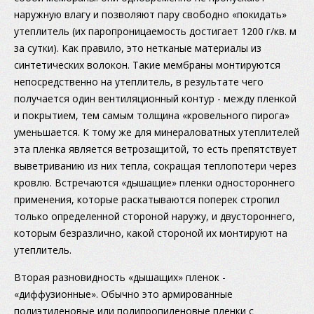
наружную влагу и позволяют пару свободно «покидать»
утеплитель (их паропроницаемость достигает 1200 г/кв. м
за сутки). Как правило, это нетканые материалы из
синтетических волокон. Такие мембраны монтируются
непосредственно на утеплитель, в результате чего
получается один вентиляционный контур - между пленкой
и покрытием, тем самым толщина «кровельного пирога»
уменьшается. К тому же для минераловатных утеплителей
эта пленка является ветрозащитой, то есть препятствует
выветриванию из них тепла, сокращая теплопотери через
кровлю. Встречаются «дышащие» пленки одностороннего
применения, которые раскатываются поперек стропил
только определенной стороной наружу, и двустороннего,
которым безразлично, какой стороной их монтируют на
утеплитель.
Вторая разновидность «дышащих» пленок -
«диффузионные». Обычно это армированные
полиэтиленовые или полипропиленовые пленки с