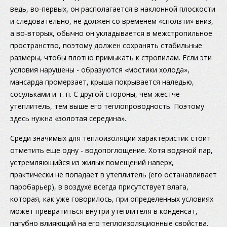
ведь, во-первых, он располагается в наклонной плоскости
и следовательно, не должен со временем «сползти» вниз,
а во-вторых, обычно он укладывается в межстропильное
пространство, поэтому должен сохранять стабильные
размеры, чтобы плотно примыкать к стропилам. Если эти
условия нарушены - образуются «мостики холода»,
мансарда промерзает, крыша покрывается наледью,
сосульками и т. п. С другой стороны, чем жестче
утеплитель, тем выше его теплопроводность. Поэтому
здесь нужна «золотая середина».
Среди значимых для теплоизоляции характеристик стоит
отметить еще одну - водопоглощение. Хотя водяной пар,
устремляющийся из жилых помещений наверх,
практически не попадает в утеплитель (его останавливает
паробарьер), в воздухе всегда присутствует влага,
которая, как уже говорилось, при определенных условиях
может превратиться внутри утеплителя в конденсат,
пагубно влияющий на его теплоизоляционные свойства.