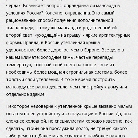
чердак. Возникает вопрос: оправданна ли мансарда в
условиях России? Конечно, оправданна. Это самый
рациональный способ получения дополнительной
жилплощади, к тому же мансарда и родственный ей
второй свет, «уходящий» на крышу, - яркие архитектурные
формы. Правда, в России утепленная крыша -
удовольствие более дорогое, чем в Европе. Все дело в
нашем климате: холодные зимы, частые перепады
температур, толстый слой снега на крыше - значит,
необходимы более мощная стропильная система, более
толстый слой утепления. В то же время построить
мансарду все равно дешевле, чем пристройку к дому или
отдельное здание.
Некоторое недоверие к утепленной крыше вызвано малым
опытом по ее устройству и эксплуатации в России. Да, она
сложнее холодной, но специалистам хорошо известно, как
сделать, чтобы она прослужила долго, не требуя какого-
либо ремонта. Далее мы расскажем о наиболее важных