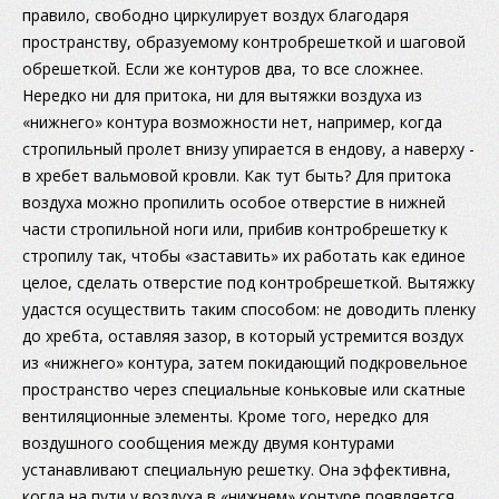
правило, свободно циркулирует воздух благодаря
пространству, образуемому контробрешеткой и шаговой
обрешеткой. Если же контуров два, то все сложнее.
Нередко ни для притока, ни для вытяжки воздуха из
«нижнего» контура возможности нет, например, когда
стропильный пролет внизу упирается в ендову, а наверху -
в хребет вальмовой кровли. Как тут быть? Для притока
воздуха можно пропилить особое отверстие в нижней
части стропильной ноги или, прибив контробрешетку к
стропилу так, чтобы «заставить» их работать как единое
целое, сделать отверстие под контробрешеткой. Вытяжку
удастся осуществить таким способом: не доводить пленку
до хребта, оставляя зазор, в который устремится воздух
из «нижнего» контура, затем покидающий подкровельное
пространство через специальные коньковые или скатные
вентиляционные элементы. Кроме того, нередко для
воздушного сообщения между двумя контурами
устанавливают специальную решетку. Она эффективна,
когда на пути у воздуха в «нижнем» контуре появляется