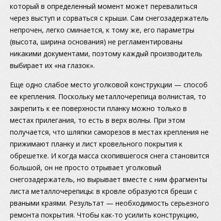
который в определенный момент может перевалиться
через выступ и сорваться с крыши. Сам снегозадержатель
непрочен, легко сминается, к тому же, его параметры
(высота, ширина основания) не регламентированы
никакими документами, поэтому каждый производитель
выбирает их «на глазок».
Еще одно слабое место уголковой конструкции — способ
ее крепления. Поскольку металлочерепица волнистая, то
закрепить к ее поверхности планку можно только в
местах прилегания, то есть в верх волны. При этом
получается, что шляпки саморезов в местах крепления не
прижимают планку и лист кровельного покрытия к
обрешетке. И когда масса скопившегося снега становится
большой, он не просто отрывает уголковый
снегозадержатель, но вырывает вместе с ним фрагменты
листа металлочерепицы: в кровле образуются бреши с
рваными краями. Результат — необходимость серьезного
ремонта покрытия. Чтобы как-то усилить конструкцию,