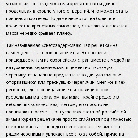
уголковые снегозадержатели крепят по всей длине,
проделывая в кровле много отверстий, что может стать
причиной протечек. Но даже несмотря на большое
количество крепежных саморезов, сползающая снежная
масса нередко срывает планку.
Так называемая «снегозадерживающая решетка» на
самом деле... таковой не является. Это решение,
пришедшее к нам из европейских стран вместе с модой на
натуральную керамическую и цементно-песчаную
черепицу, изначально предназначено для улавливания
оторвавшихся или треснувших черепичин. Снег же в тех
регионах, где черепица является традиционным
кровельным материалом, выпадает крайне редко и в
небольших количествах, поэтому его просто не
принимают в расчет. Но в условиях снежной российской
зимы ажурная решетка не просто сгибается под тяжестью
снежной массы — нередко снег вырывает ее вместе с
рядом черепицы и увлекает все это за собой, прямо на