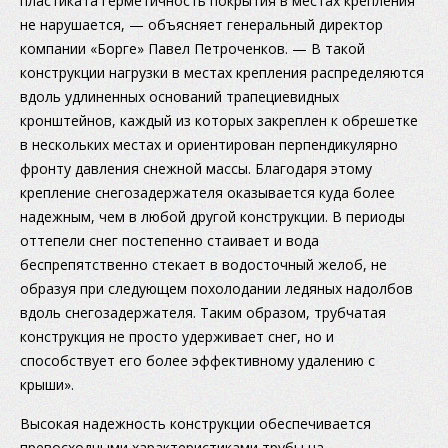
пластиката герметичность покрытия в местах крепления
не нарушается, — объясняет генеральный директор
компании «Борге» Павел Петроченков. — В такой
конструкции нагрузки в местах крепления распределяются
вдоль удлиненных оснований трапециевидных
кронштейнов, каждый из которых закреплен к обрешетке
в нескольких местах и ориентирован перпендикулярно
фронту давления снежной массы. Благодаря этому
крепление снегозадержателя оказывается куда более
надежным, чем в любой другой конструкции. В периоды
оттепели снег постепенно стаивает и вода
беспрепятственно стекает в водосточный желоб, не
образуя при следующем похолодании ледяных надолбов
вдоль снегозадержателя. Таким образом, трубчатая
конструкция не просто удерживает снег, но и
способствует его более эффективному удалению с
крыши».
Высокая надежность конструкции обеспечивается
превосходными характеристиками трубы на