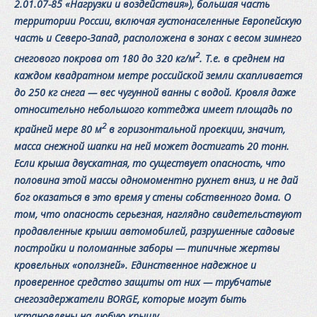
2.01.07-85
«Нагрузки и воздействия»), большая часть
территории России, включая густонаселенные Европейскую
часть и Северо-Запад, расположена в зонах с весом зимнего
2
снегового покрова от 180 до 320 кг/м
. Т.е. в среднем на
каждом квадратном метре российской земли скапливается
до 250 кг снега — вес чугунной ванны с водой. Кровля даже
относительно небольшого коттеджа имеет площадь по
2
крайней мере 80 м
в горизонтальной проекции, значит,
масса снежной шапки на ней может достигать 20 тонн.
Если крыша двускатная, то существует опасность, что
половина этой массы одномоментно рухнет вниз, и не дай
бог оказаться в это время у стены собственного дома. О
том, что опасность серьезная, наглядно свидетельствуют
продавленные крыши автомобилей, разрушенные садовые
постройки и поломанные заборы — типичные жертвы
кровельных «оползней». Единственное надежное и
проверенное средство защиты от них — трубчатые
снегозадержатели
BORGE, которые могут быть
установлены на любую крышу.