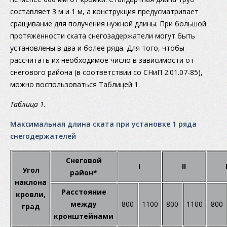
составляет 3 м и 1 м, а конструкция предусматривает
сращивание для получения нужной длины. При большой
протяженности ската снегозадержатели могут быть
установлены в два и более ряда. Для того, чтобы
рассчитать их необходимое число в зависимости от
снегового района (в соответствии со СНиП
2.01.07-85),
можно воспользоваться Таблицей 1.
Таблица 1.
Максимальная длина ската при установке 1 ряда
снегодержателей
Снеговой
I
II
Угол
район*
наклона
Расстояние
кровли,
между
800
1100
800
1100
800
град
кронштейнами