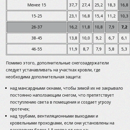
Менее 15
37,7
27,4
25,2
18,3
16,8
15-25
23,1
16,8
15,4
11,2
10,3
26-37
16,2
11,8
10,8
7,9
7,2
38-45
13,8
10,0
9,2
6,7
6,1
46-55
11,9
8,7
7,9
5,8
5,3
Помимо этого, дополнительные снегозадержатели
следует устанавливать на участках кровли, где
необходима дополнительная защита:
над мансардными окнами, чтобы зимой их не закрывало
постоянно наползающим снегом, что препятствует
поступлению света в помещения и создает угрозу
протечек;
над трубами, вентиляционными выходами и
кровельными проходками, если они установлены на
расстоянии более 1,5 метра от конька;